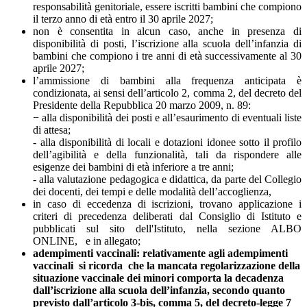
responsabilità genitoriale, essere iscritti bambini che compiono
il terzo anno di età entro il 30 aprile 2027;
non è consentita in alcun caso, anche in presenza di
disponibilità di posti, l’iscrizione alla scuola dell’infanzia di
bambini che compiono i tre anni di età successivamente al 30
aprile 2027;
l’ammissione di bambini alla frequenza anticipata è
condizionata, ai sensi dell’articolo 2, comma 2, del decreto del
Presidente della Repubblica 20 marzo 2009, n. 89:
− alla disponibilità dei posti e all’esaurimento di eventuali liste
di attesa;
- alla disponibilità di locali e dotazioni idonee sotto il profilo
dell’agibilità e della funzionalità, tali da rispondere alle
esigenze dei bambini di età inferiore a tre anni;
- alla valutazione pedagogica e didattica, da parte del Collegio
dei docenti, dei tempi e delle modalità dell’accoglienza,
in caso di eccedenza di iscrizioni, trovano applicazione i
criteri di precedenza deliberati dal Consiglio di Istituto e
pubblicati sul sito dell'Istituto, nella sezione ALBO
ONLINE, e in allegato;
adempimenti vaccinali: relativamente agli adempimenti
vaccinali si ricorda che la mancata regolarizzazione della
situazione vaccinale dei minori comporta la decadenza
dall’iscrizione alla scuola dell’infanzia, secondo quanto
previsto dall’articolo 3-bis, comma 5, del decreto-legge 7