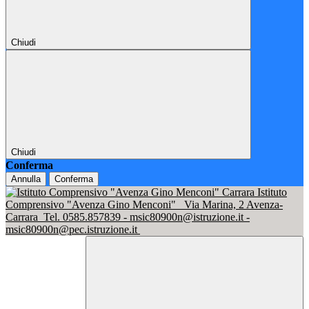
Chiudi
Chiudi
Conferma
Annulla
Conferma
Istituto
Comprensivo "Avenza Gino Menconi"
Via Marina, 2 Avenza-
Carrara
Tel. 0585.857839 - msic80900n@istruzione.it -
msic80900n@pec.istruzione.it