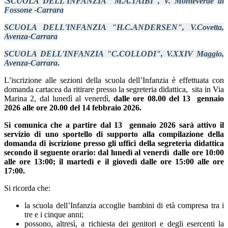
.
SCUOLA DELL'INFANZIA "M.A.TAIBI", V. Monteverde di
Fossone -Carrara
SCUOLA DELL'INFANZIA "H.C.ANDERSEN", V.Covetta,
Avenza-Carrara
SCUOLA DELL'INFANZIA "C.COLLODI", V.XXIV Maggio,
Avenza-Carrara
.
L’iscrizione alle sezioni della scuola dell’Infanzia è effettuata con
domanda cartacea da ritirare presso la segreteria didattica, sita in Via
Marina 2, dal lunedì al venerdì,
dalle ore 08.00 del 13 gennaio
2026 alle ore 20.00 del 14 febbraio 2026.
Si comunica che a partire dal 13 gennaio 2026 sarà attivo il
servizio di uno sportello di supporto alla compilazione della
domanda di iscrizione presso gli uffici della segreteria didattica
secondo il seguente orario: dal lunedì al venerdì dalle ore 10:00
alle ore 13:00; il martedì e il giovedì dalle ore 15:00 alle ore
17:00.
Si ricorda che:
la scuola dell’Infanzia accoglie bambini di età compresa tra i
tre e i cinque anni;
possono, altresì, a richiesta dei genitori e degli esercenti la