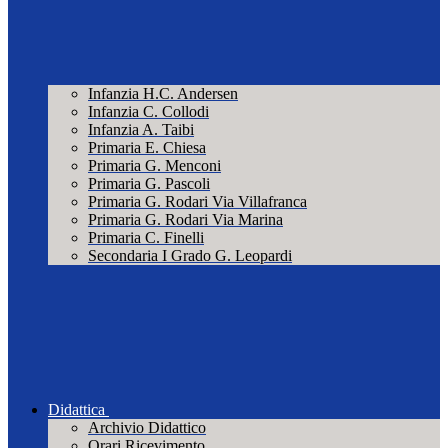
Infanzia H.C. Andersen
Infanzia C. Collodi
Infanzia A. Taibi
Primaria E. Chiesa
Primaria G. Menconi
Primaria G. Pascoli
Primaria G. Rodari Via Villafranca
Primaria G. Rodari Via Marina
Primaria C. Finelli
Secondaria I Grado G. Leopardi
Didattica
Archivio Didattico
Orari Ricevimento