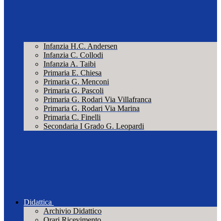
Infanzia H.C. Andersen
Infanzia C. Collodi
Infanzia A. Taibi
Primaria E. Chiesa
Primaria G. Menconi
Primaria G. Pascoli
Primaria G. Rodari Via Villafranca
Primaria G. Rodari Via Marina
Primaria C. Finelli
Secondaria I Grado G. Leopardi
Didattica
Archivio Didattico
Orari Ricevimento