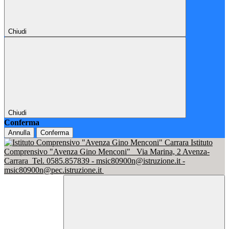
Chiudi
Chiudi
Conferma
Annulla
Conferma
Istituto
Comprensivo "Avenza Gino Menconi"
Via Marina, 2 Avenza-
Carrara
Tel. 0585.857839 - msic80900n@istruzione.it -
msic80900n@pec.istruzione.it