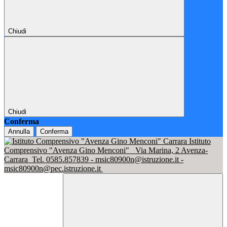
Chiudi
Chiudi
Conferma
Annulla
Conferma
Istituto
Comprensivo "Avenza Gino Menconi"
Via Marina, 2 Avenza-
Carrara
Tel. 0585.857839 - msic80900n@istruzione.it -
msic80900n@pec.istruzione.it