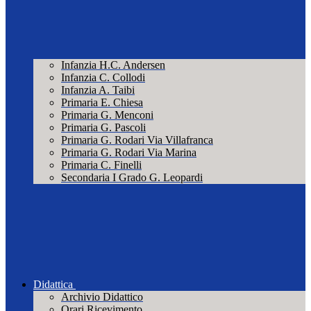
Infanzia H.C. Andersen
Infanzia C. Collodi
Infanzia A. Taibi
Primaria E. Chiesa
Primaria G. Menconi
Primaria G. Pascoli
Primaria G. Rodari Via Villafranca
Primaria G. Rodari Via Marina
Primaria C. Finelli
Secondaria I Grado G. Leopardi
Didattica
Archivio Didattico
Orari Ricevimento