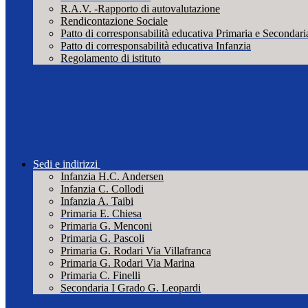
R.A.V. -Rapporto di autovalutazione
Rendicontazione Sociale
Patto di corresponsabilità educativa Primaria e Secondari
Patto di corresponsabilità educativa Infanzia
Regolamento di istituto
Sedi e indirizzi
Infanzia H.C. Andersen
Infanzia C. Collodi
Infanzia A. Taibi
Primaria E. Chiesa
Primaria G. Menconi
Primaria G. Pascoli
Primaria G. Rodari Via Villafranca
Primaria G. Rodari Via Marina
Primaria C. Finelli
Secondaria I Grado G. Leopardi