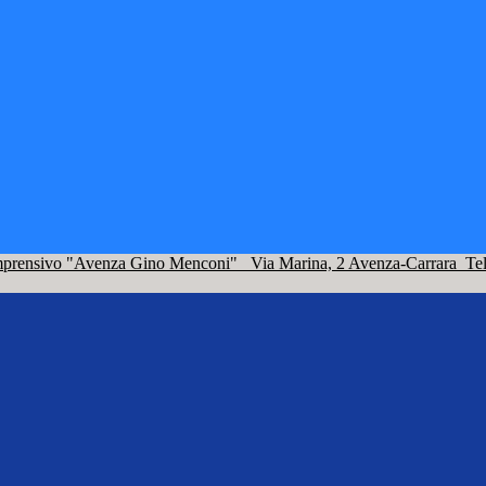
omprensivo "Avenza Gino Menconi"
Via Marina, 2 Avenza-Carrara
Te