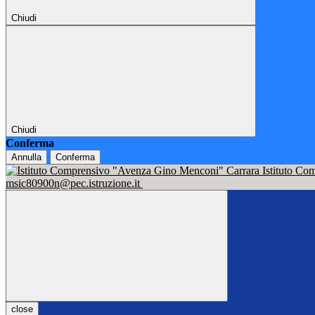
Chiudi
Chiudi
Conferma
Annulla
Conferma
Istituto C
msic80900n@pec.istruzione.it
close