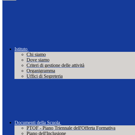
Istituto
Chi siamo
Dove siamo
Criteri di gestione delle attività
Organigramma
Uffici di Segreteria
Documenti della Scuola
PTOF - Piano Triennale dell'Offerta Formativa
Piano dell'Inclusione