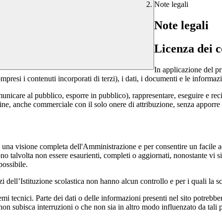
Note legali
Note legali
Licenza dei c
In applicazione del pr
si i contenuti incorporati di terzi), i dati, i documenti e le informazi
comunicare al pubblico, esporre in pubblico), rappresentare, eseguire e r
 fine, anche commerciale con il solo onere di attribuzione, senza apporre 
enti una visione completa dell'Amministrazione e per consentire un facile ac
ono talvolta non essere esaurienti, completi o aggiornati, nonostante vi
possibile.
izi dell’Istituzione scolastica non hanno alcun controllo e per i quali la
 tecnici. Parte dei dati o delle informazioni presenti nel sito potrebbero 
 non subisca interruzioni o che non sia in altro modo influenzato da tali 