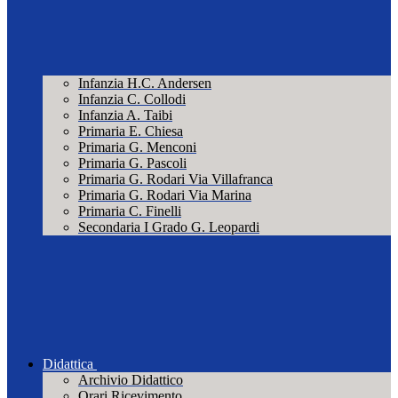
Infanzia H.C. Andersen
Infanzia C. Collodi
Infanzia A. Taibi
Primaria E. Chiesa
Primaria G. Menconi
Primaria G. Pascoli
Primaria G. Rodari Via Villafranca
Primaria G. Rodari Via Marina
Primaria C. Finelli
Secondaria I Grado G. Leopardi
Didattica
Archivio Didattico
Orari Ricevimento