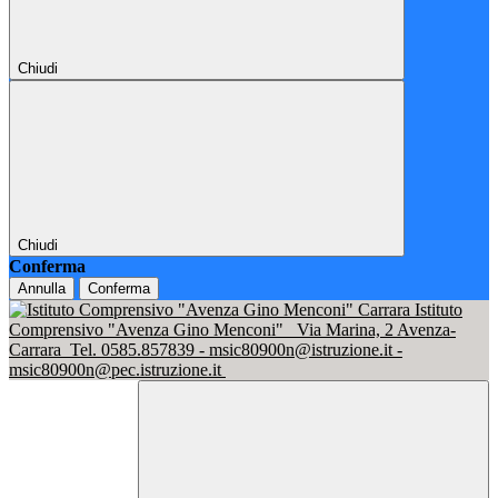
Chiudi
Chiudi
Conferma
Annulla
Conferma
Istituto
Comprensivo "Avenza Gino Menconi"
Via Marina, 2 Avenza-
Carrara
Tel. 0585.857839 - msic80900n@istruzione.it -
msic80900n@pec.istruzione.it