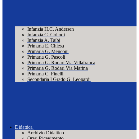
Infanzia H.C. Andersen
Infanzia C. Collodi
Infanzia A. Taibi
Primaria E. Chiesa
Primaria G. Menconi
Primaria G. Pascoli
Primaria G. Rodari Via Villafranca
Primaria G. Rodari Via Marina
Primaria C. Finelli
Secondaria I Grado G. Leopardi
Didattica
Archivio Didattico
Orari Ricevimento