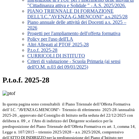
"Cittadinanza attiva e Solidale " - A.S. 2025/2026.
PIANO TRIENNALE DI FORMAZIONE
DELL'I.C.”AVENZA-G.MENCONI” a.s.2025/28
Piano annuale delle attività dei Docenti a.s. 2025 –
2026
Progetti per l'ampliamento dell'offerta formativa
Policy per l'uso dell'I.A
Altri Allegati al PTOF 2025-28
P.t.o.f. 2025-28
CURRICOLI DI ISTITUTO
Criteri di valutazione - Scuola Primaria (ai sensi
dell'O.M. n.03 del 09/01/2025)
P.t.o.f. 2025-28
In questa pagina sono consultabili il Piano Triennale dell’Offerta Formativa
dell' I.C. "AVENZA G.MENCONI"- Triennio di riferimento 2025-28 /annualità
2025-26 , approvato dal Consiglio di Istituto nella seduta del 22/12/2025 con
delibera n. 09 ,
e l'Atto di indirizzo del Dirigente scolastico per la
predisposizione del Piano Triennale dell’Offerta Formativa ex art. 1, comma 14,
Legge n. 107/2015 – triennio 2025/2028 – a.s. 2025/2026, comprensivo
dell'ATTO DI INDIRIZZO per la predisposizione del Piano d’Istituto per