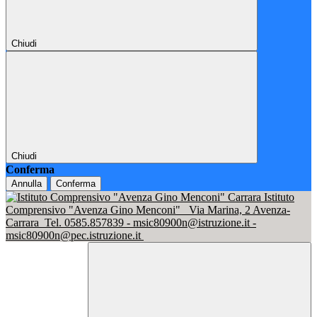
Chiudi
Chiudi
Conferma
Annulla
Conferma
Istituto
Comprensivo "Avenza Gino Menconi"
Via Marina, 2 Avenza-
Carrara
Tel. 0585.857839 - msic80900n@istruzione.it -
msic80900n@pec.istruzione.it