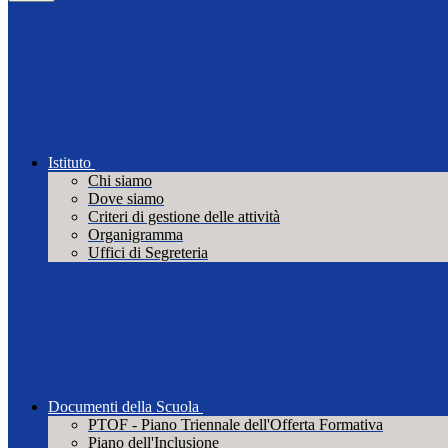
Istituto
Chi siamo
Dove siamo
Criteri di gestione delle attività
Organigramma
Uffici di Segreteria
Documenti della Scuola
PTOF - Piano Triennale dell'Offerta Formativa
Piano dell'Inclusione