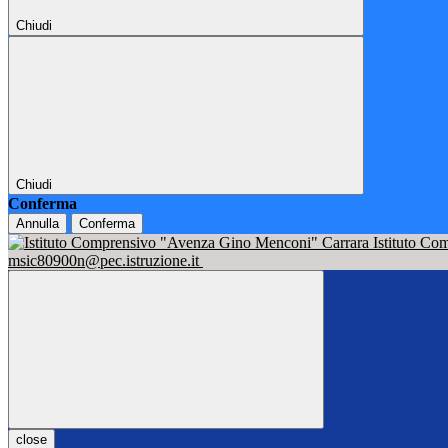
Chiudi
Chiudi
Conferma
Annulla
Conferma
Istituto C
msic80900n@pec.istruzione.it
close