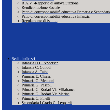
R.A.V. -Rapporto di autovalutazione
Rendicontazione Sociale
Patto di corresponsabilità educativa Primaria e Secondari
Patto di corresponsabilità educativa Infanzia
Regolamento di istituto
Sedi e indirizzi
Infanzia H.C. Andersen
Infanzia C. Collodi
Infanzia A. Taibi
Primaria E. Chiesa
Primaria G. Menconi
Primaria G. Pascoli
Primaria G. Rodari Via Villafranca
Primaria G. Rodari Via Marina
Primaria C. Finelli
Secondaria I Grado G. Leopardi