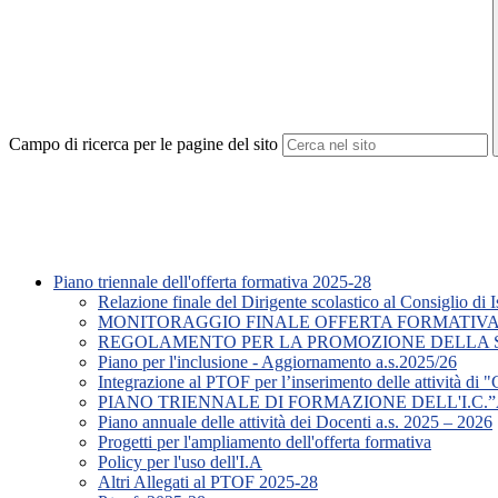
Campo di ricerca per le pagine del sito
Piano triennale dell'offerta formativa 2025-28
Relazione finale del Dirigente scolastico al Consiglio di I
MONITORAGGIO FINALE OFFERTA FORMATIVA a.
REGOLAMENTO PER LA PROMOZIONE DELLA S
Piano per l'inclusione - Aggiornamento a.s.2025/26
Integrazione al PTOF per l’inserimento delle attività di "
PIANO TRIENNALE DI FORMAZIONE DELL'I.C.”A
Piano annuale delle attività dei Docenti a.s. 2025 – 2026
Progetti per l'ampliamento dell'offerta formativa
Policy per l'uso dell'I.A
Altri Allegati al PTOF 2025-28