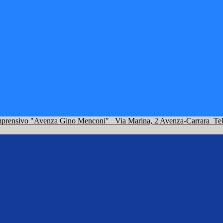
omprensivo "Avenza Gino Menconi"
Via Marina, 2 Avenza-Carrara
Te