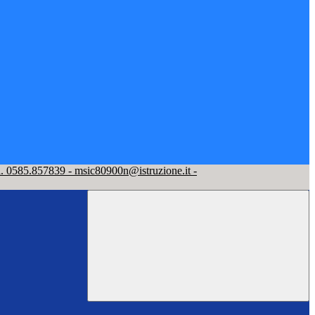
l. 0585.857839 - msic80900n@istruzione.it -