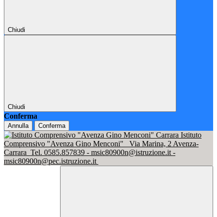
Chiudi
Chiudi
Conferma
Annulla
Conferma
Istituto
Comprensivo "Avenza Gino Menconi"
Via Marina, 2 Avenza-
Carrara
Tel. 0585.857839 - msic80900n@istruzione.it -
msic80900n@pec.istruzione.it