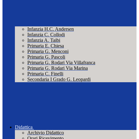
Infanzia H.C. Andersen
Infanzia C. Collodi
Infanzia A. Taibi
Primaria E. Chiesa
Primaria G. Menconi
Primaria G. Pascoli
Primaria G. Rodari Via Villafranca
Primaria G. Rodari Via Marina
Primaria C. Finelli
Secondaria I Grado G. Leopardi
Didattica
Archivio Didattico
Orari Ricevimento