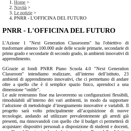
Home
>
Novità
>
Le notizie
>
PNRR - L'OFFICINA DEL FUTURO
PNRR - L'OFFICINA DEL FUTURO
L'Azione 1 "Next Generation Classrooms" ha l'obiettivo di
trasformare almeno 100.000 aule delle scuole primarie, secondarie di
primo grado e secondarie di secondo grado, in ambienti innovativi di
apprendimento.
G
Grazie ai fondi PNRR Piano Scuola 4.0 "Next Generation
Classroom" intendiamo realizzare, all’interno dell’istituto, 23
ambienti di
apprendimento innovativi, che ci permettano di andare
oltre a quello che è il semplice spazio fisico, aprendoci a una
dimensione “onlife”.
Le aule resteranno fisse ma lavoreremo su configurazioni flessibili,
rimodulabili all’interno dei vari ambienti, in modo da supportare
l’adozione di metodologie d’insegnamento innovative e variabili. Il
progetto sarà volto principalmente all’acquisizione di nuove
tecnologie, andando ad utilizzare prevalentemente gli arredi già
presenti, ma rinnovandoli con quello che il budget ci permetterà di
acquistare: dispositivi personali a disposizione di studenti e docenti,