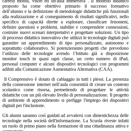
carrelli mobili, visori ed un'aula immersiva . Il modello didattico
proposto ha come obiettivo primario il successo formativo
dell’alunno e la definizione di metodologie didattiche più funzionali
alla realizzazione e al conseguimento di risultati significativi, nello
specifico di capacità dirette a esplorare, classificare fenomeni,
definire questioni e problemi, stabilire e comprendere connessioni,
costruire nuovi scenari interpretativi e progettare soluzioni. Un tipo
di processo didattico innovativo che utilizzi le tecnologie digitali può
garantire un apprendimento di tipo personalizzato, autonomo e
soprattutto collaborativo. Si potenzieranno progetti che prevedono
l’utilizzo delle tecnologie avendo l’Istituto già a disposizione
monitor touch in quasi ogni classe, un certo numero di iPad,
personal computer e alcuni dispositivi tecnologici con programmi
adibiti alla Comunicazione Aumentativa Alternativa (CAA).
Il Comprensivo è dotato di cablaggio in tutti i plessi. La presenza
della connessione internet nell’aula consentirà di creare un contesto
scolastico come risorsa, permettendo di progettare le attività
didattiche con un più elevato livello di personalizzazione. Il progetto
di ambiente di apprendimento si prefigge l'impiego dei dispositivi
digitali per l'inclusione.
Gli alunni saranno così guidati ad avvalersi con dimestichezza delle
tecnologie nella società dell'informazione. La Scuola riveste infatti
un ruolo di primo piano nella formazione di una cittadinanza attiva e