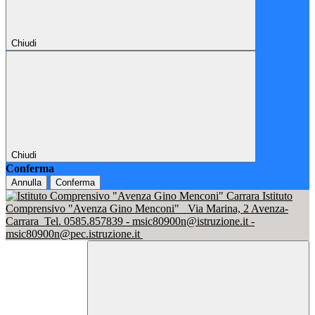
Chiudi
Chiudi
Conferma
Annulla
Conferma
Istituto
Comprensivo "Avenza Gino Menconi"
Via Marina, 2 Avenza-
Carrara
Tel. 0585.857839 - msic80900n@istruzione.it -
msic80900n@pec.istruzione.it