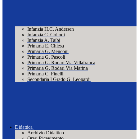
Infanzia H.C. Andersen
Infanzia C. Collodi
Infanzia A. Taibi
Primaria E. Chiesa
Primaria G. Menconi
Primaria G. Pascoli
Primaria G. Rodari Via Villafranca
Primaria G. Rodari Via Marina
Primaria C. Finelli
Secondaria I Grado G. Leopardi
Didattica
Archivio Didattico
Orari Ricevimento