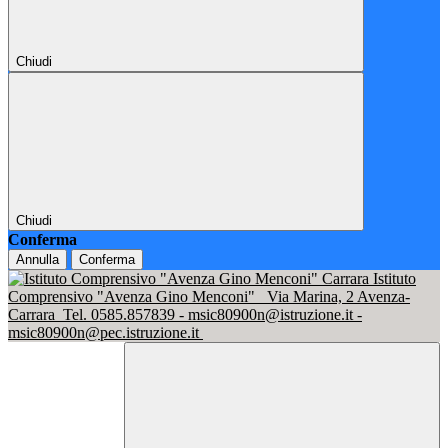
Chiudi
Chiudi
Conferma
Annulla
Conferma
Istituto
Comprensivo "Avenza Gino Menconi"
Via Marina, 2 Avenza-
Carrara
Tel. 0585.857839 - msic80900n@istruzione.it -
msic80900n@pec.istruzione.it