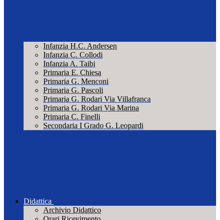
Infanzia H.C. Andersen
Infanzia C. Collodi
Infanzia A. Taibi
Primaria E. Chiesa
Primaria G. Menconi
Primaria G. Pascoli
Primaria G. Rodari Via Villafranca
Primaria G. Rodari Via Marina
Primaria C. Finelli
Secondaria I Grado G. Leopardi
Didattica
Archivio Didattico
Orari Ricevimento