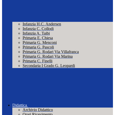
Infanzia H.C. Andersen
Infanzia C. Collodi
Infanzia A. Taibi
Primaria E. Chiesa
Primaria G. Menconi
Primaria G. Pascoli
Primaria G. Rodari Via Villafranca
Primaria G. Rodari Via Marina
Primaria C. Finelli
Secondaria I Grado G. Leopardi
Didattica
Archivio Didattico
Orari Ricevimento