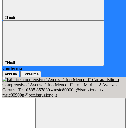
Chiudi
Chiudi
Conferma
Annulla
Conferma
Istituto
Comprensivo "Avenza Gino Menconi"
Via Marina, 2 Avenza-
Carrara
Tel. 0585.857839 - msic80900n@istruzione.it -
msic80900n@pec.istruzione.it