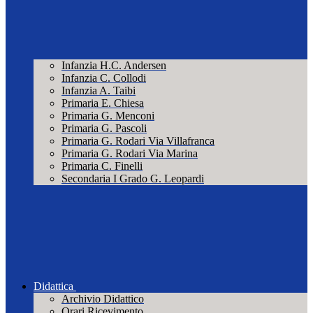
Infanzia H.C. Andersen
Infanzia C. Collodi
Infanzia A. Taibi
Primaria E. Chiesa
Primaria G. Menconi
Primaria G. Pascoli
Primaria G. Rodari Via Villafranca
Primaria G. Rodari Via Marina
Primaria C. Finelli
Secondaria I Grado G. Leopardi
Didattica
Archivio Didattico
Orari Ricevimento