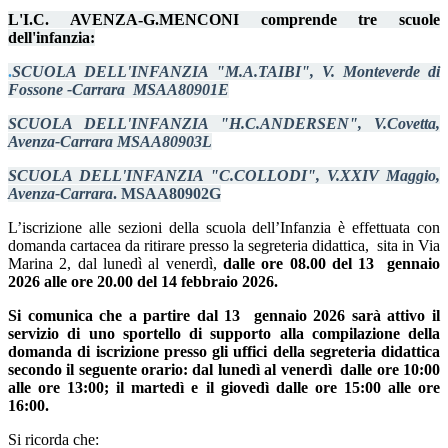
L'I.C. AVENZA-G.MENCONI comprende tre scuole
dell'infanzia:
.
SCUOLA DELL'INFANZIA "M.A.TAIBI", V. Monteverde di
Fossone -Carrara MSAA80901E
SCUOLA DELL'INFANZIA "H.C.ANDERSEN", V.Covetta,
Avenza-Carrara
MSAA80903L
SCUOLA DELL'INFANZIA "C.COLLODI", V.XXIV Maggio,
Avenza-Carrara
. MSAA80902G
L’iscrizione alle sezioni della scuola dell’Infanzia è effettuata con
domanda cartacea da ritirare presso la segreteria didattica, sita in Via
Marina 2, dal lunedì al venerdì,
dalle ore 08.00 del 13 gennaio
2026 alle ore 20.00 del 14 febbraio 2026.
Si comunica che a partire dal 13 gennaio 2026 sarà attivo il
servizio di uno sportello di supporto alla compilazione della
domanda di iscrizione presso gli uffici della segreteria didattica
secondo il seguente orario: dal lunedì al venerdì dalle ore 10:00
alle ore 13:00; il martedì e il giovedì dalle ore 15:00 alle ore
16:00.
Si ricorda che: