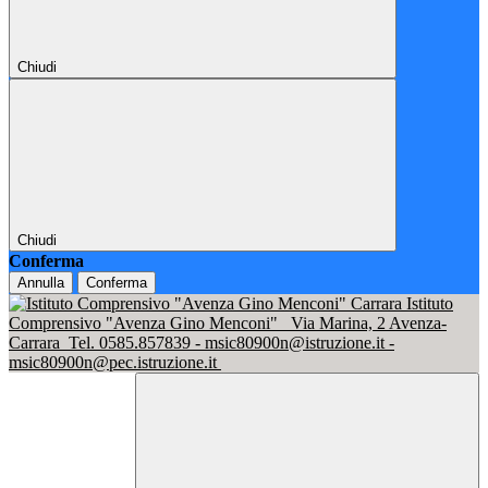
Chiudi
Chiudi
Conferma
Annulla
Conferma
Istituto
Comprensivo "Avenza Gino Menconi"
Via Marina, 2 Avenza-
Carrara
Tel. 0585.857839 - msic80900n@istruzione.it -
msic80900n@pec.istruzione.it