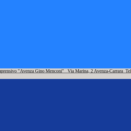
omprensivo "Avenza Gino Menconi"
Via Marina, 2 Avenza-Carrara
Te