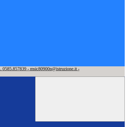
l. 0585.857839 - msic80900n@istruzione.it -