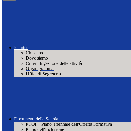
Istituto
Chi siamo
Dove siamo
Criteri di gestione delle attività
Organigramma
Uffici di Segreteria
Documenti della Scuola
PTOF - Piano Triennale dell'Offerta Formativa
Piano dell'Inclusione