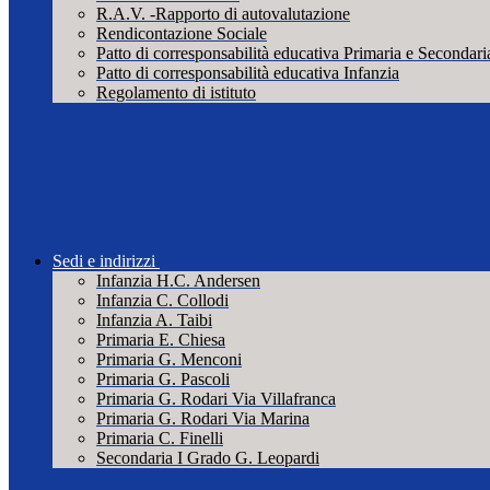
R.A.V. -Rapporto di autovalutazione
Rendicontazione Sociale
Patto di corresponsabilità educativa Primaria e Secondari
Patto di corresponsabilità educativa Infanzia
Regolamento di istituto
Sedi e indirizzi
Infanzia H.C. Andersen
Infanzia C. Collodi
Infanzia A. Taibi
Primaria E. Chiesa
Primaria G. Menconi
Primaria G. Pascoli
Primaria G. Rodari Via Villafranca
Primaria G. Rodari Via Marina
Primaria C. Finelli
Secondaria I Grado G. Leopardi