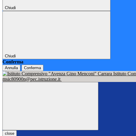
Chiudi
Chiudi
Conferma
Annulla
Conferma
Istituto C
msic80900n@pec.istruzione.it
close