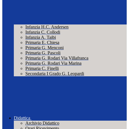
Infanzia H.C. Andersen
Infanzia C. Collodi
Infanzia A. Taibi
Primaria E. Chiesa
Primaria G. Menconi
Primaria G. Pascoli
Primaria G. Rodari Via Villafranca
Primaria G. Rodari Via Marina
Primaria C. Finelli
Secondaria I Grado G. Leopardi
Didattica
Archivio Didattico
Orari Ricevimento