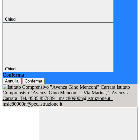
Chiudi
Chiudi
Conferma
Annulla
Conferma
Istituto
Comprensivo "Avenza Gino Menconi"
Via Marina, 2 Avenza-
Carrara
Tel. 0585.857839 - msic80900n@istruzione.it -
msic80900n@pec.istruzione.it