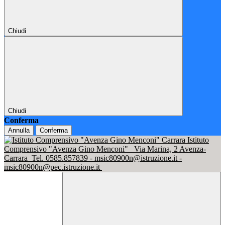
Chiudi
Chiudi
Conferma
Annulla
Conferma
Istituto
Comprensivo "Avenza Gino Menconi"
Via Marina, 2 Avenza-
Carrara
Tel. 0585.857839 - msic80900n@istruzione.it -
msic80900n@pec.istruzione.it