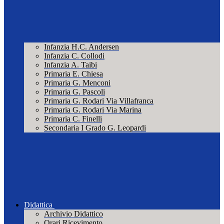
Infanzia H.C. Andersen
Infanzia C. Collodi
Infanzia A. Taibi
Primaria E. Chiesa
Primaria G. Menconi
Primaria G. Pascoli
Primaria G. Rodari Via Villafranca
Primaria G. Rodari Via Marina
Primaria C. Finelli
Secondaria I Grado G. Leopardi
Didattica
Archivio Didattico
Orari Ricevimento