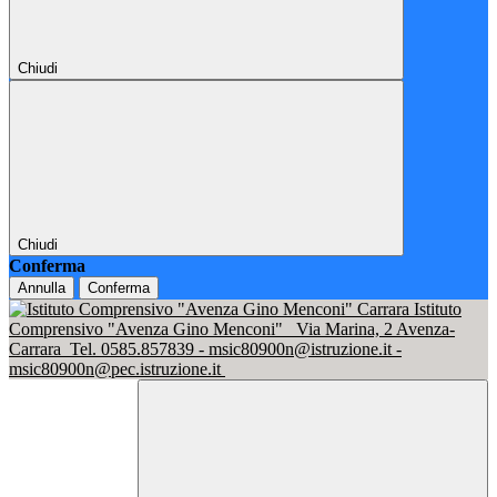
Chiudi
Chiudi
Conferma
Annulla
Conferma
Istituto
Comprensivo "Avenza Gino Menconi"
Via Marina, 2 Avenza-
Carrara
Tel. 0585.857839 - msic80900n@istruzione.it -
msic80900n@pec.istruzione.it