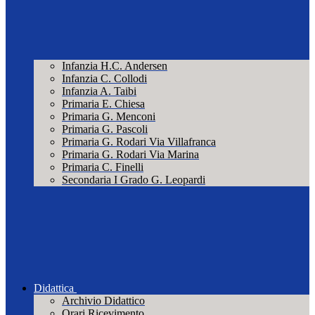
Infanzia H.C. Andersen
Infanzia C. Collodi
Infanzia A. Taibi
Primaria E. Chiesa
Primaria G. Menconi
Primaria G. Pascoli
Primaria G. Rodari Via Villafranca
Primaria G. Rodari Via Marina
Primaria C. Finelli
Secondaria I Grado G. Leopardi
Didattica
Archivio Didattico
Orari Ricevimento