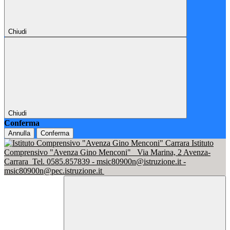
Chiudi
Chiudi
Conferma
Annulla
Conferma
Istituto
Comprensivo "Avenza Gino Menconi"
Via Marina, 2 Avenza-
Carrara
Tel. 0585.857839 - msic80900n@istruzione.it -
msic80900n@pec.istruzione.it