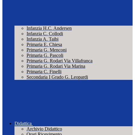
Infanzia H.C. Andersen
Infanzia C. Collodi
Infanzia A. Taibi
Primaria E. Chiesa
Primaria G. Menconi
Primaria G. Pascoli
Primaria G. Rodari Via Villafranca
Primaria G. Rodari Via Marina
Primaria C. Finelli
Secondaria I Grado G. Leopardi
Didattica
Archivio Didattico
Orari Ricevimento