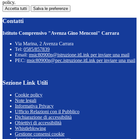
policy.
Accetta tutti
Salva le preferenze
Contatti
Istituto Comprensivo "Avenza Gino Menconi" Carrara
Via Marina, 2 Avenza Carrara
Tel:
0585/857839
Email:
msic80900n@istruzione.it
Link per inviare una mail
PEC:
msic80900n@pec.istruzione.it
Link per inviare una mail
Sezione Link Utili
Cookie policy
Note legali
Informativa Privacy
Ufficio Relazioni con il Pubblico
Dichiarazione di accessibilità
Obiettivi di accessibilità
Whistleblowing
Gestione consensi cookie