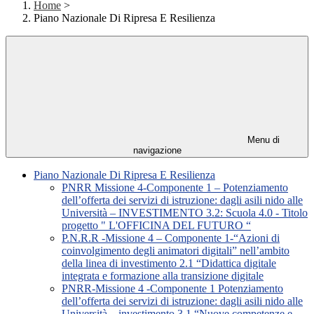
Home
>
Piano Nazionale Di Ripresa E Resilienza
Menu di
navigazione
Piano Nazionale Di Ripresa E Resilienza
PNRR Missione 4-Componente 1 – Potenziamento
dell’offerta dei servizi di istruzione: dagli asili nido alle
Università – INVESTIMENTO 3.2: Scuola 4.0 - Titolo
progetto " L'OFFICINA DEL FUTURO “
P.N.R.R -Missione 4 – Componente 1-“Azioni di
coinvolgimento degli animatori digitali” nell’ambito
della linea di investimento 2.1 “Didattica digitale
integrata e formazione alla transizione digitale
PNRR-Missione 4 -Componente 1 Potenziamento
dell’offerta dei servizi di istruzione: dagli asili nido alle
Università – investimento 3.1 “Nuove competenze e