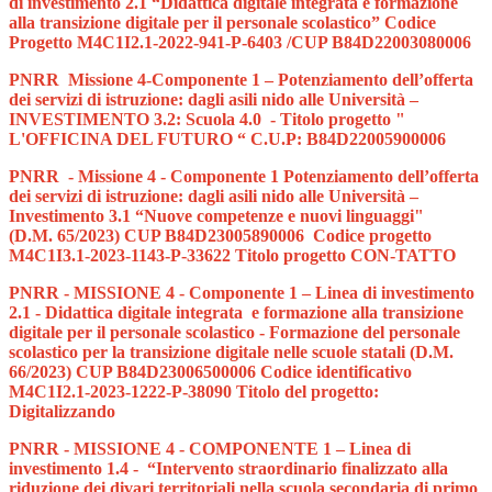
di investimento 2.1 “Didattica digitale integrata e formazione
alla transizione digitale per il personale scolastico” Codice
Progetto M4C1I2.1-2022-941-P-6403 /CUP B84D22003080006
PNRR Missione 4-Componente 1 – Potenziamento dell’offerta
dei servizi di istruzione: dagli asili nido alle Università –
INVESTIMENTO 3.2: Scuola 4.0 - Titolo progetto "
L'OFFICINA DEL FUTURO “ C.U.P: B84D22005900006
PNRR - Missione 4 - Componente 1 Potenziamento dell’offerta
dei servizi di istruzione: dagli asili nido alle Università –
Investimento 3.1 “Nuove competenze e nuovi linguaggi"
(D.M. 65/2023) CUP B84D23005890006 Codice progetto
M4C1I3.1-2023-1143-P-33622 Titolo progetto CON-TATTO
PNRR - MISSIONE 4 - Componente 1 – Linea di investimento
2.1 - Didattica digitale integrata e formazione alla transizione
digitale per il personale scolastico - Formazione del personale
scolastico per la transizione digitale nelle scuole statali (D.M.
66/2023) CUP B84D23006500006 Codice identificativo
M4C1I2.1-2023-1222-P-38090 Titolo del progetto:
Digitalizzando
PNRR - MISSIONE 4 - COMPONENTE 1 – Linea di
investimento 1.4 - “Intervento straordinario finalizzato alla
riduzione dei divari territoriali nella scuola secondaria di primo