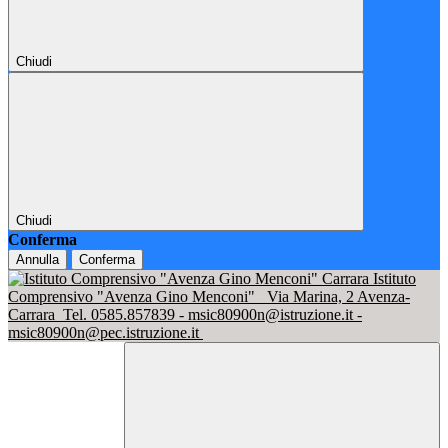
Chiudi
Chiudi
Conferma
Annulla
Conferma
Istituto
Comprensivo "Avenza Gino Menconi"
Via Marina, 2 Avenza-
Carrara
Tel. 0585.857839 - msic80900n@istruzione.it -
msic80900n@pec.istruzione.it