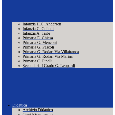
Infanzia H.C. Andersen
Infanzia C. Collodi
Infanzia A. Taibi
Primaria E. Chiesa
Primaria G. Menconi
Primaria G. Pascoli
Primaria G. Rodari Via Villafranca
Primaria G. Rodari Via Marina
Primaria C. Finelli
Secondaria I Grado G. Leopardi
Didattica
Archivio Didattico
Orari Ricevimento