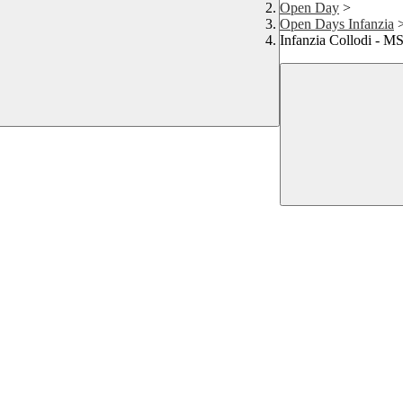
Open Day
>
Open Days Infanzia
Infanzia Collodi -