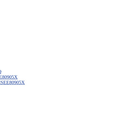
Q
SEE80905X
a MSEE80905X