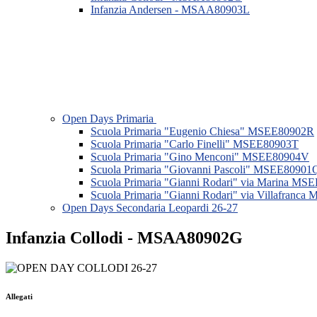
Infanzia Andersen - MSAA80903L
Open Days Primaria
Scuola Primaria "Eugenio Chiesa" MSEE80902R
Scuola Primaria "Carlo Finelli" MSEE80903T
Scuola Primaria "Gino Menconi" MSEE80904V
Scuola Primaria "Giovanni Pascoli" MSEE80901
Scuola Primaria "Gianni Rodari" via Marina M
Scuola Primaria "Gianni Rodari" via Villafranc
Open Days Secondaria Leopardi 26-27
Infanzia Collodi - MSAA80902G
Allegati