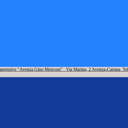
omprensivo "Avenza Gino Menconi"
Via Marina, 2 Avenza-Carrara
Te