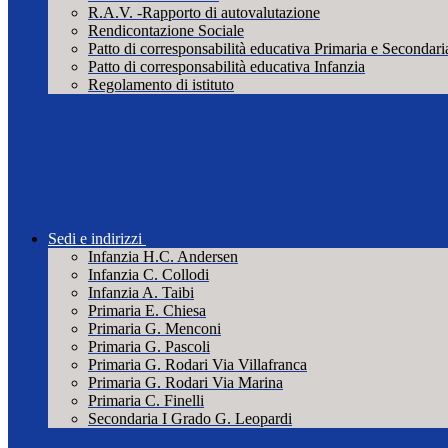
R.A.V. -Rapporto di autovalutazione
Rendicontazione Sociale
Patto di corresponsabilità educativa Primaria e Secondari
Patto di corresponsabilità educativa Infanzia
Regolamento di istituto
Sedi e indirizzi
Infanzia H.C. Andersen
Infanzia C. Collodi
Infanzia A. Taibi
Primaria E. Chiesa
Primaria G. Menconi
Primaria G. Pascoli
Primaria G. Rodari Via Villafranca
Primaria G. Rodari Via Marina
Primaria C. Finelli
Secondaria I Grado G. Leopardi