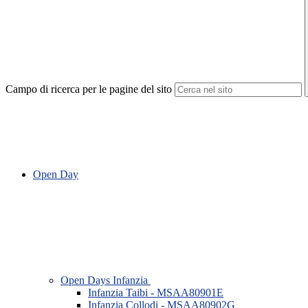
Campo di ricerca per le pagine del sito
Open Day
Open Days Infanzia
Infanzia Taibi - MSAA80901E
Infanzia Collodi - MSAA80902G