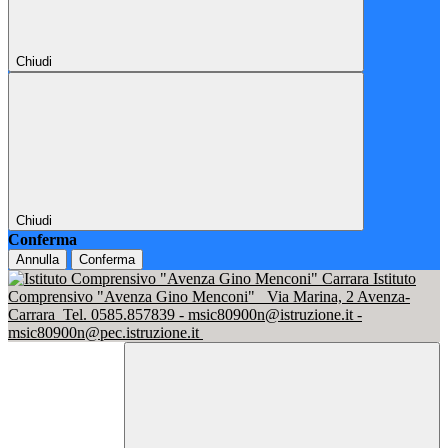
Chiudi
Chiudi
Conferma
Annulla
Conferma
Istituto
Comprensivo "Avenza Gino Menconi"
Via Marina, 2 Avenza-
Carrara
Tel. 0585.857839 - msic80900n@istruzione.it -
msic80900n@pec.istruzione.it