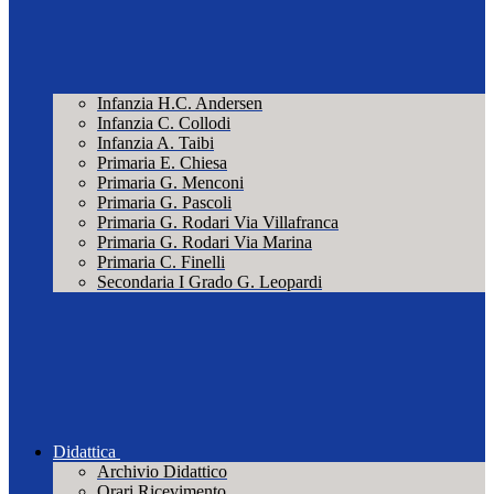
Infanzia H.C. Andersen
Infanzia C. Collodi
Infanzia A. Taibi
Primaria E. Chiesa
Primaria G. Menconi
Primaria G. Pascoli
Primaria G. Rodari Via Villafranca
Primaria G. Rodari Via Marina
Primaria C. Finelli
Secondaria I Grado G. Leopardi
Didattica
Archivio Didattico
Orari Ricevimento