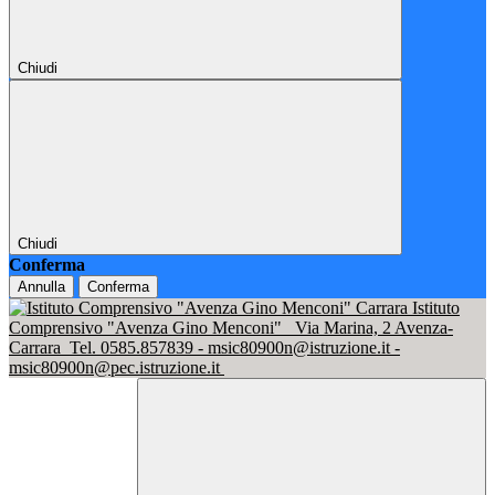
Chiudi
Chiudi
Conferma
Annulla
Conferma
Istituto
Comprensivo "Avenza Gino Menconi"
Via Marina, 2 Avenza-
Carrara
Tel. 0585.857839 - msic80900n@istruzione.it -
msic80900n@pec.istruzione.it