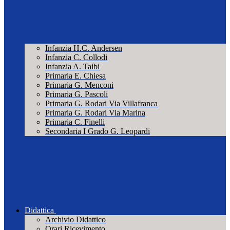
Infanzia H.C. Andersen
Infanzia C. Collodi
Infanzia A. Taibi
Primaria E. Chiesa
Primaria G. Menconi
Primaria G. Pascoli
Primaria G. Rodari Via Villafranca
Primaria G. Rodari Via Marina
Primaria C. Finelli
Secondaria I Grado G. Leopardi
Didattica
Archivio Didattico
Orari Ricevimento