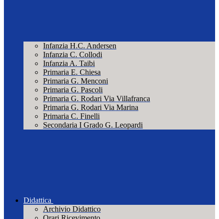
Infanzia H.C. Andersen
Infanzia C. Collodi
Infanzia A. Taibi
Primaria E. Chiesa
Primaria G. Menconi
Primaria G. Pascoli
Primaria G. Rodari Via Villafranca
Primaria G. Rodari Via Marina
Primaria C. Finelli
Secondaria I Grado G. Leopardi
Didattica
Archivio Didattico
Orari Ricevimento