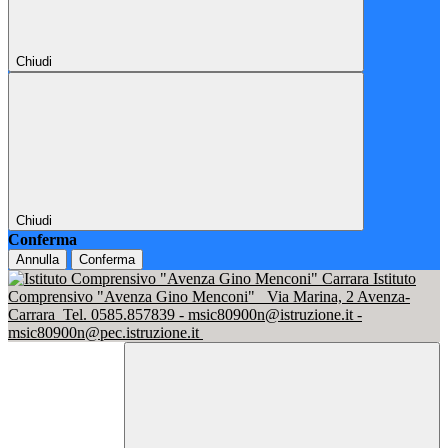
Chiudi
Chiudi
Conferma
Annulla
Conferma
Istituto
Comprensivo "Avenza Gino Menconi"
Via Marina, 2 Avenza-
Carrara
Tel. 0585.857839 - msic80900n@istruzione.it -
msic80900n@pec.istruzione.it