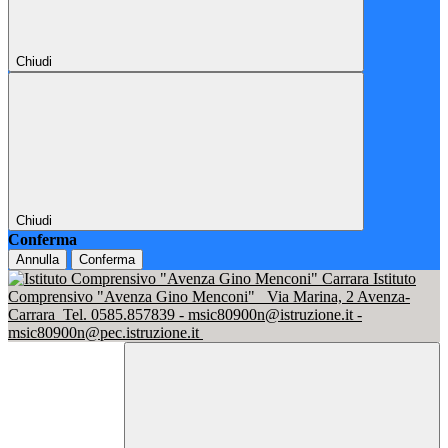
Chiudi
Chiudi
Conferma
Annulla
Conferma
Istituto
Comprensivo "Avenza Gino Menconi"
Via Marina, 2 Avenza-
Carrara
Tel. 0585.857839 - msic80900n@istruzione.it -
msic80900n@pec.istruzione.it