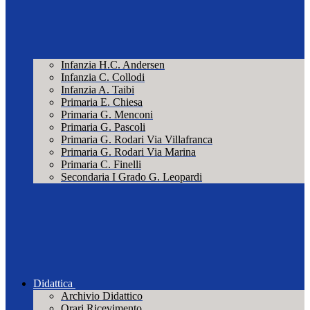
Infanzia H.C. Andersen
Infanzia C. Collodi
Infanzia A. Taibi
Primaria E. Chiesa
Primaria G. Menconi
Primaria G. Pascoli
Primaria G. Rodari Via Villafranca
Primaria G. Rodari Via Marina
Primaria C. Finelli
Secondaria I Grado G. Leopardi
Didattica
Archivio Didattico
Orari Ricevimento