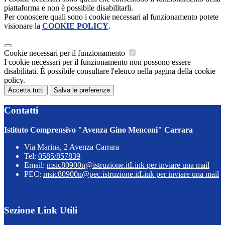
piattaforma e non è possibile disabilitarli.
Per conoscere quali sono i cookie necessari al funzionamento potete
visionare la
COOKIE POLICY
.
Cookie necessari per il funzionamento
I cookie necessari per il funzionamento non possono essere
disabilitati. È possibile consultare l'elenco nella pagina della cookie
policy.
Accetta tutti
Salva le preferenze
Contatti
Istituto Comprensivo "Avenza Gino Menconi" Carrara
Via Marina, 2 Avenza Carrara
Tel:
0585/857839
Email:
msic80900n@istruzione.it
Link per inviare una mail
PEC:
msic80900n@pec.istruzione.it
Link per inviare una mail
Sezione Link Utili