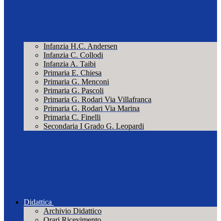
Infanzia H.C. Andersen
Infanzia C. Collodi
Infanzia A. Taibi
Primaria E. Chiesa
Primaria G. Menconi
Primaria G. Pascoli
Primaria G. Rodari Via Villafranca
Primaria G. Rodari Via Marina
Primaria C. Finelli
Secondaria I Grado G. Leopardi
Didattica
Archivio Didattico
Orari Ricevimento