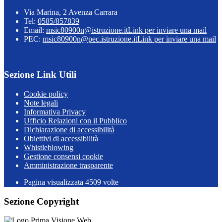
Via Marina, 2 Avenza Carrara
Tel:
0585/857839
Email:
msic80900n@istruzione.it
Link per inviare una mail
PEC:
msic80900n@pec.istruzione.it
Link per inviare una mail
Sezione Link Utili
Cookie policy
Note legali
Informativa Privacy
Ufficio Relazioni con il Pubblico
Dichiarazione di accessibilità
Obiettivi di accessibilità
Whistleblowing
Gestione consensi cookie
Amministrazione trasparente
Pagina visualizzata
4509
volte
Sezione Copyright