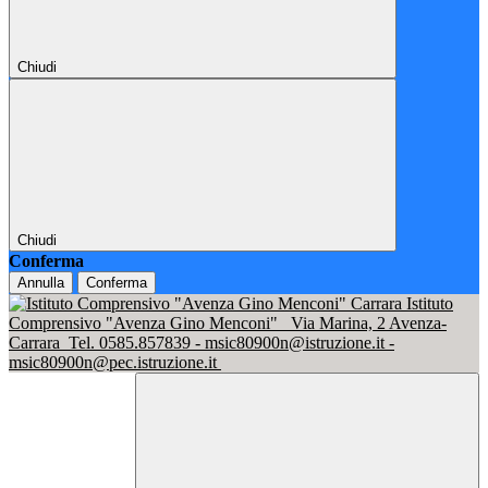
Chiudi
Chiudi
Conferma
Annulla
Conferma
Istituto
Comprensivo "Avenza Gino Menconi"
Via Marina, 2 Avenza-
Carrara
Tel. 0585.857839 - msic80900n@istruzione.it -
msic80900n@pec.istruzione.it