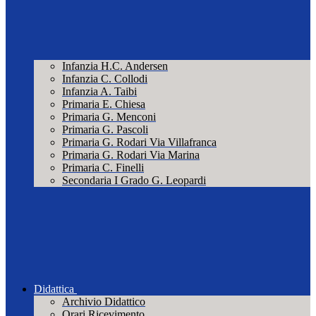
Infanzia H.C. Andersen
Infanzia C. Collodi
Infanzia A. Taibi
Primaria E. Chiesa
Primaria G. Menconi
Primaria G. Pascoli
Primaria G. Rodari Via Villafranca
Primaria G. Rodari Via Marina
Primaria C. Finelli
Secondaria I Grado G. Leopardi
Didattica
Archivio Didattico
Orari Ricevimento