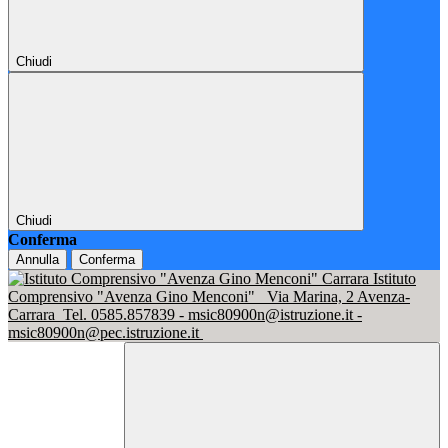
Chiudi
Chiudi
Conferma
Annulla
Conferma
Istituto
Comprensivo "Avenza Gino Menconi"
Via Marina, 2 Avenza-
Carrara
Tel. 0585.857839 - msic80900n@istruzione.it -
msic80900n@pec.istruzione.it