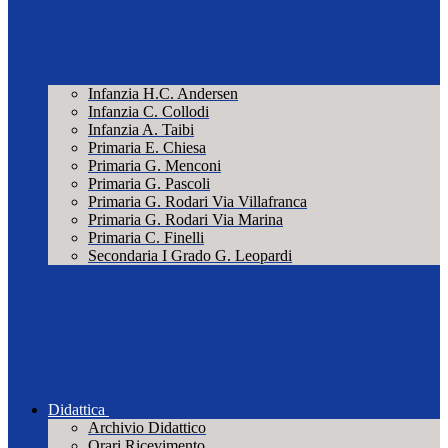
Infanzia H.C. Andersen
Infanzia C. Collodi
Infanzia A. Taibi
Primaria E. Chiesa
Primaria G. Menconi
Primaria G. Pascoli
Primaria G. Rodari Via Villafranca
Primaria G. Rodari Via Marina
Primaria C. Finelli
Secondaria I Grado G. Leopardi
Didattica
Archivio Didattico
Orari Ricevimento