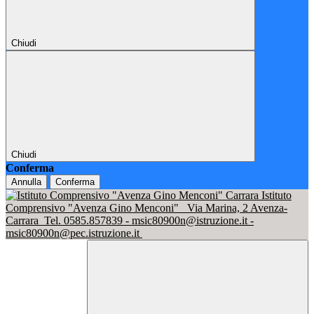
Chiudi
Chiudi
Conferma
Annulla
Conferma
Istituto
Comprensivo "Avenza Gino Menconi"
Via Marina, 2 Avenza-
Carrara
Tel. 0585.857839 - msic80900n@istruzione.it -
msic80900n@pec.istruzione.it