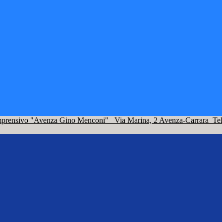
omprensivo "Avenza Gino Menconi"
Via Marina, 2 Avenza-Carrara
Te