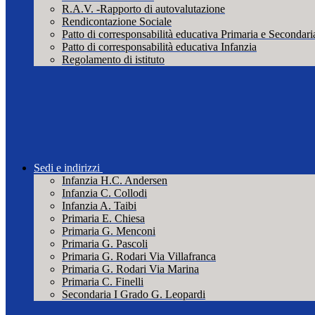
R.A.V. -Rapporto di autovalutazione
Rendicontazione Sociale
Patto di corresponsabilità educativa Primaria e Secondari
Patto di corresponsabilità educativa Infanzia
Regolamento di istituto
Sedi e indirizzi
Infanzia H.C. Andersen
Infanzia C. Collodi
Infanzia A. Taibi
Primaria E. Chiesa
Primaria G. Menconi
Primaria G. Pascoli
Primaria G. Rodari Via Villafranca
Primaria G. Rodari Via Marina
Primaria C. Finelli
Secondaria I Grado G. Leopardi