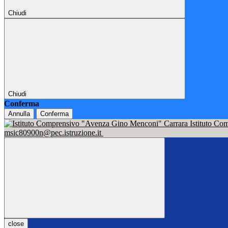
Chiudi
Chiudi
Conferma
Annulla
Conferma
Istituto C
msic80900n@pec.istruzione.it
close