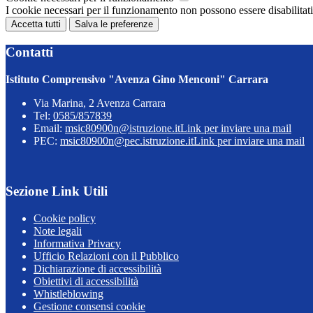
I cookie necessari per il funzionamento non possono essere disabilitati.
Accetta tutti
Salva le preferenze
Contatti
Istituto Comprensivo "Avenza Gino Menconi" Carrara
Via Marina, 2 Avenza Carrara
Tel:
0585/857839
Email:
msic80900n@istruzione.it
Link per inviare una mail
PEC:
msic80900n@pec.istruzione.it
Link per inviare una mail
Sezione Link Utili
Cookie policy
Note legali
Informativa Privacy
Ufficio Relazioni con il Pubblico
Dichiarazione di accessibilità
Obiettivi di accessibilità
Whistleblowing
Gestione consensi cookie