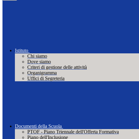
Istituto
Chi siamo
Dove siamo
Criteri di gestione delle attività
Organigramma
Uffici di Segreteria
Documenti della Scuola
PTOF - Piano Triennale dell'Offerta Formativa
Piano dell'Inclusione