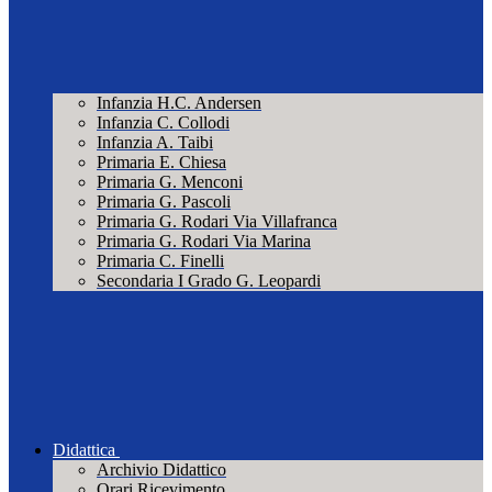
Infanzia H.C. Andersen
Infanzia C. Collodi
Infanzia A. Taibi
Primaria E. Chiesa
Primaria G. Menconi
Primaria G. Pascoli
Primaria G. Rodari Via Villafranca
Primaria G. Rodari Via Marina
Primaria C. Finelli
Secondaria I Grado G. Leopardi
Didattica
Archivio Didattico
Orari Ricevimento