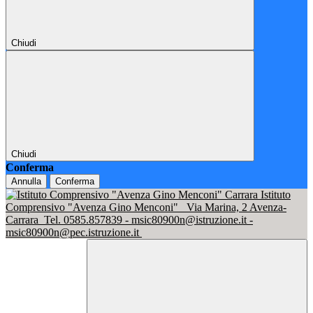
Chiudi
Chiudi
Conferma
Annulla
Conferma
Istituto
Comprensivo "Avenza Gino Menconi"
Via Marina, 2 Avenza-
Carrara
Tel. 0585.857839 - msic80900n@istruzione.it -
msic80900n@pec.istruzione.it