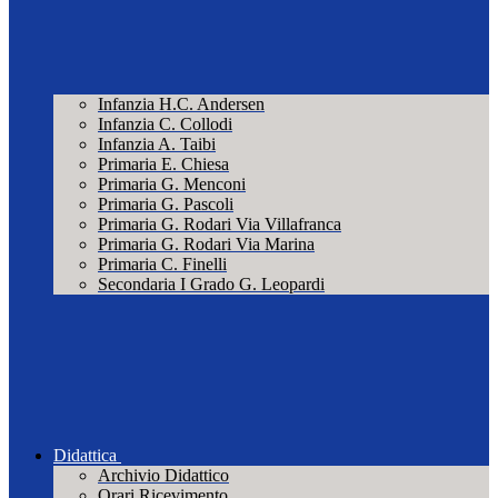
Infanzia H.C. Andersen
Infanzia C. Collodi
Infanzia A. Taibi
Primaria E. Chiesa
Primaria G. Menconi
Primaria G. Pascoli
Primaria G. Rodari Via Villafranca
Primaria G. Rodari Via Marina
Primaria C. Finelli
Secondaria I Grado G. Leopardi
Didattica
Archivio Didattico
Orari Ricevimento