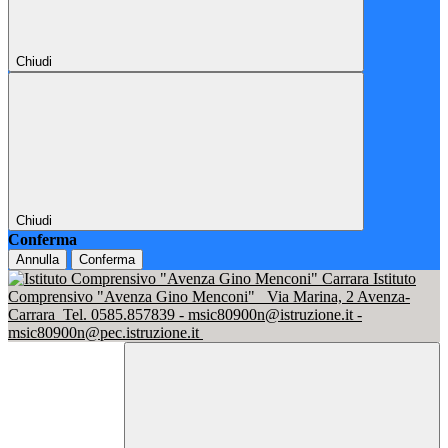
Chiudi
Chiudi
Conferma
Annulla
Conferma
Istituto
Comprensivo "Avenza Gino Menconi"
Via Marina, 2 Avenza-
Carrara
Tel. 0585.857839 - msic80900n@istruzione.it -
msic80900n@pec.istruzione.it