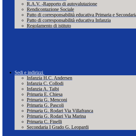
R.A.V. -Rapporto di autovalutazione
Rendicontazione Sociale
Patto di corresponsabilità educativa Primaria e Secondari
Patto di corresponsabilità educativa Infanzia
Regolamento di istituto
Sedi e indirizzi
Infanzia H.C. Andersen
Infanzia C. Collodi
Infanzia A. Taibi
Primaria E. Chiesa
Primaria G. Menconi
Primaria G. Pascoli
Primaria G. Rodari Via Villafranca
Primaria G. Rodari Via Marina
Primaria C. Finelli
Secondaria I Grado G. Leopardi