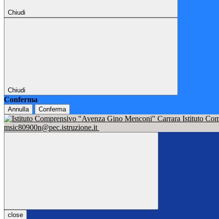
Chiudi
Chiudi
Conferma
Annulla
Conferma
Istituto C
msic80900n@pec.istruzione.it
close