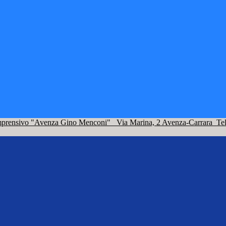
omprensivo "Avenza Gino Menconi"
Via Marina, 2 Avenza-Carrara
Te