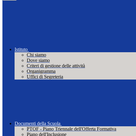
Istituto
Chi siamo
Dove siamo
Criteri di gestione delle attività
Organigramma
Uffici di Segreteria
Documenti della Scuola
PTOF - Piano Triennale dell'Offerta Formativa
Piano dell'Inclusione