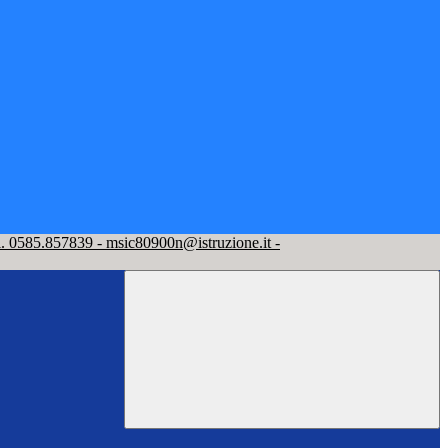
l. 0585.857839 - msic80900n@istruzione.it -