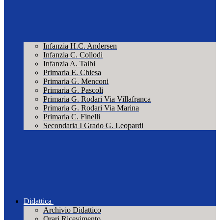
Infanzia H.C. Andersen
Infanzia C. Collodi
Infanzia A. Taibi
Primaria E. Chiesa
Primaria G. Menconi
Primaria G. Pascoli
Primaria G. Rodari Via Villafranca
Primaria G. Rodari Via Marina
Primaria C. Finelli
Secondaria I Grado G. Leopardi
Didattica
Archivio Didattico
Orari Ricevimento