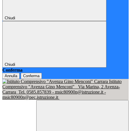
Chiudi
Chiudi
Conferma
Annulla
Conferma
Istituto
Comprensivo "Avenza Gino Menconi"
Via Marina, 2 Avenza-
Carrara
Tel. 0585.857839 - msic80900n@istruzione.it -
msic80900n@pec.istruzione.it