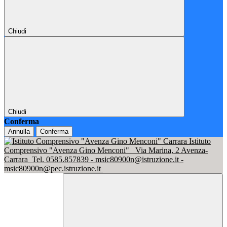
Chiudi
Chiudi
Conferma
Annulla
Conferma
Istituto
Comprensivo "Avenza Gino Menconi"
Via Marina, 2 Avenza-
Carrara
Tel. 0585.857839 - msic80900n@istruzione.it -
msic80900n@pec.istruzione.it