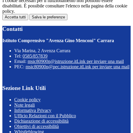
I cookie necessari per il funzionamento non possono essere
disabilitati. È possibile consultare l'elenco nella pagina della cookie
policy.
Accetta tutti
Salva le preferenze
Contatti
Istituto Comprensivo "Avenza Gino Menconi" Carrara
Via Marina, 2 Avenza Carrara
Tel:
0585/857839
Email:
msic80900n@istruzione.it
Link per inviare una mail
PEC:
msic80900n@pec.istruzione.it
Link per inviare una mail
Sezione Link Utili
Cookie policy
Note legali
Informativa Privacy
Ufficio Relazioni con il Pubblico
Dichiarazione di accessibilità
Obiettivi di accessibilità
Whistleblowing