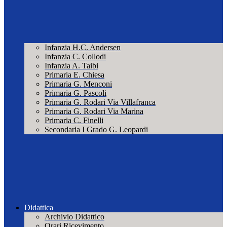
Infanzia H.C. Andersen
Infanzia C. Collodi
Infanzia A. Taibi
Primaria E. Chiesa
Primaria G. Menconi
Primaria G. Pascoli
Primaria G. Rodari Via Villafranca
Primaria G. Rodari Via Marina
Primaria C. Finelli
Secondaria I Grado G. Leopardi
Didattica
Archivio Didattico
Orari Ricevimento