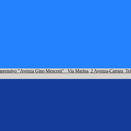
omprensivo "Avenza Gino Menconi"
Via Marina, 2 Avenza-Carrara
Te