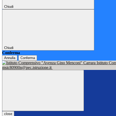
Chiudi
Chiudi
Conferma
Annulla
Conferma
Istituto C
msic80900n@pec.istruzione.it
close