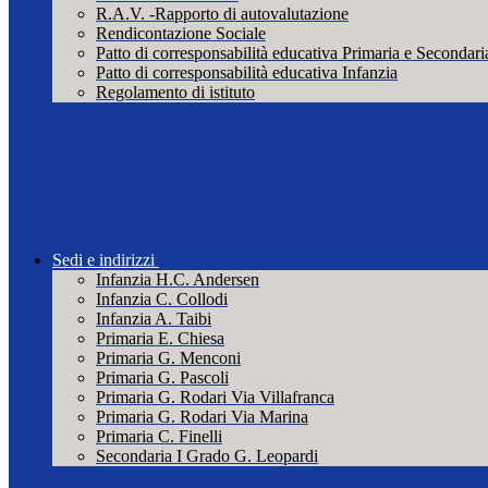
R.A.V. -Rapporto di autovalutazione
Rendicontazione Sociale
Patto di corresponsabilità educativa Primaria e Secondari
Patto di corresponsabilità educativa Infanzia
Regolamento di istituto
Sedi e indirizzi
Infanzia H.C. Andersen
Infanzia C. Collodi
Infanzia A. Taibi
Primaria E. Chiesa
Primaria G. Menconi
Primaria G. Pascoli
Primaria G. Rodari Via Villafranca
Primaria G. Rodari Via Marina
Primaria C. Finelli
Secondaria I Grado G. Leopardi