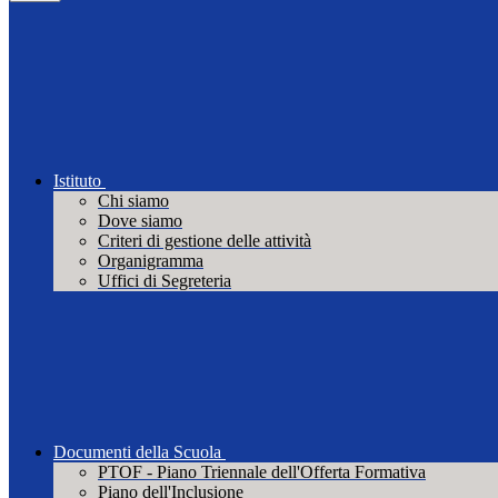
Istituto
Chi siamo
Dove siamo
Criteri di gestione delle attività
Organigramma
Uffici di Segreteria
Documenti della Scuola
PTOF - Piano Triennale dell'Offerta Formativa
Piano dell'Inclusione