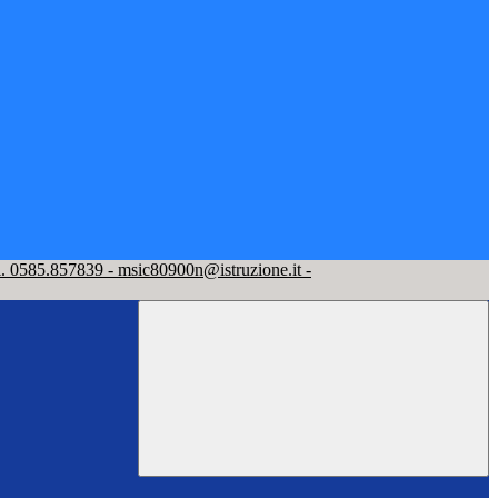
l. 0585.857839 - msic80900n@istruzione.it -