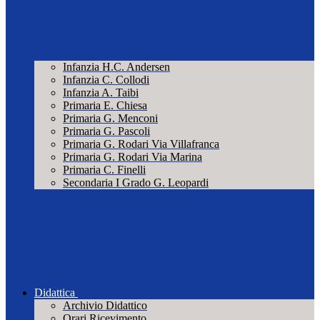
Infanzia H.C. Andersen
Infanzia C. Collodi
Infanzia A. Taibi
Primaria E. Chiesa
Primaria G. Menconi
Primaria G. Pascoli
Primaria G. Rodari Via Villafranca
Primaria G. Rodari Via Marina
Primaria C. Finelli
Secondaria I Grado G. Leopardi
Didattica
Archivio Didattico
Orari Ricevimento