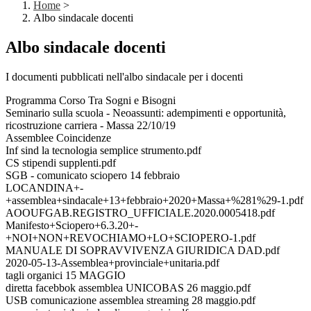
Home
>
Albo sindacale docenti
Albo sindacale docenti
I documenti pubblicati nell'albo sindacale per i docenti
Programma Corso Tra Sogni e Bisogni
Seminario sulla scuola - Neoassunti: adempimenti e opportunità,
ricostruzione carriera - Massa 22/10/19
Assemblee Coincidenze
Inf sind la tecnologia semplice strumento.pdf
CS stipendi supplenti.pdf
SGB - comunicato sciopero 14 febbraio
LOCANDINA+-
+assemblea+sindacale+13+febbraio+2020+Massa+%281%29-1.pdf
AOOUFGAB.REGISTRO_UFFICIALE.2020.0005418.pdf
Manifesto+Sciopero+6.3.20+-
+NOI+NON+REVOCHIAMO+LO+SCIOPERO-1.pdf
MANUALE DI SOPRAVVIVENZA GIURIDICA DAD.pdf
2020-05-13-Assemblea+provinciale+unitaria.pdf
tagli organici 15 MAGGIO
diretta facebbok assemblea UNICOBAS 26 maggio.pdf
USB comunicazione assemblea streaming 28 maggio.pdf