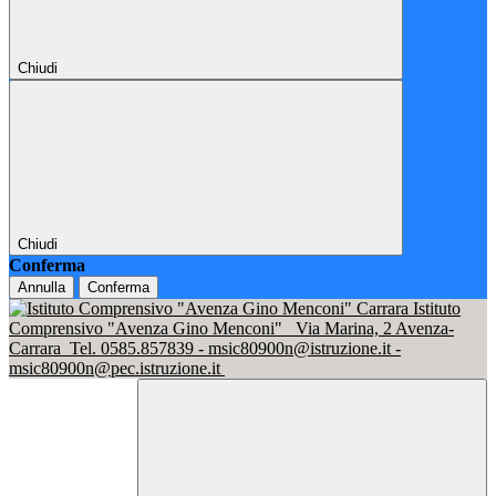
Chiudi
Chiudi
Conferma
Annulla
Conferma
Istituto
Comprensivo "Avenza Gino Menconi"
Via Marina, 2 Avenza-
Carrara
Tel. 0585.857839 - msic80900n@istruzione.it -
msic80900n@pec.istruzione.it