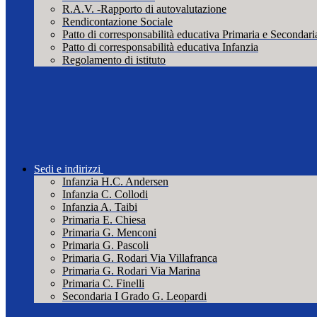
R.A.V. -Rapporto di autovalutazione
Rendicontazione Sociale
Patto di corresponsabilità educativa Primaria e Secondari
Patto di corresponsabilità educativa Infanzia
Regolamento di istituto
Sedi e indirizzi
Infanzia H.C. Andersen
Infanzia C. Collodi
Infanzia A. Taibi
Primaria E. Chiesa
Primaria G. Menconi
Primaria G. Pascoli
Primaria G. Rodari Via Villafranca
Primaria G. Rodari Via Marina
Primaria C. Finelli
Secondaria I Grado G. Leopardi