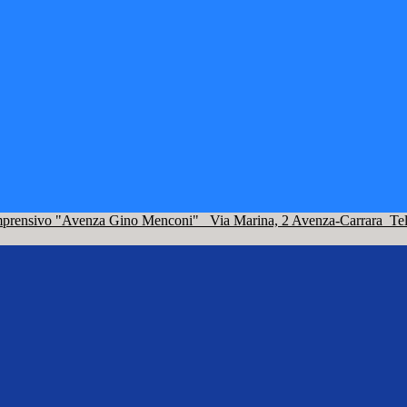
omprensivo "Avenza Gino Menconi"
Via Marina, 2 Avenza-Carrara
Te