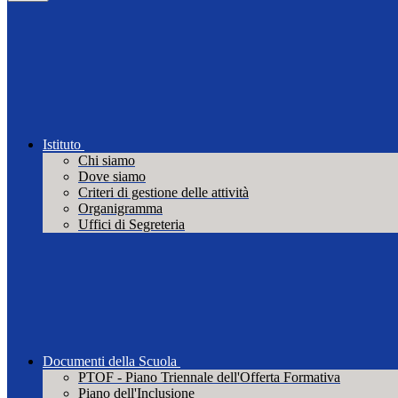
Istituto
Chi siamo
Dove siamo
Criteri di gestione delle attività
Organigramma
Uffici di Segreteria
Documenti della Scuola
PTOF - Piano Triennale dell'Offerta Formativa
Piano dell'Inclusione