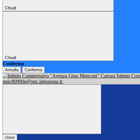
Chiudi
Chiudi
Conferma
Annulla
Conferma
Istituto C
msic80900n@pec.istruzione.it
close