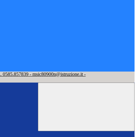
l. 0585.857839 - msic80900n@istruzione.it -