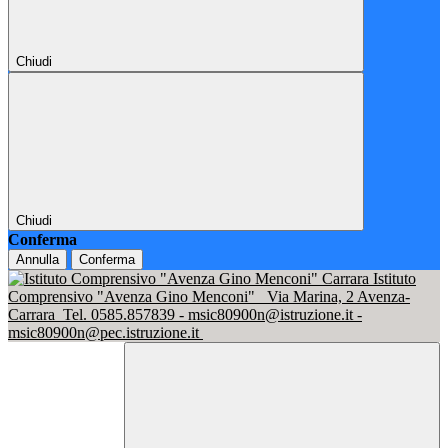
Chiudi
Chiudi
Conferma
Annulla
Conferma
Istituto
Comprensivo "Avenza Gino Menconi"
Via Marina, 2 Avenza-
Carrara
Tel. 0585.857839 - msic80900n@istruzione.it -
msic80900n@pec.istruzione.it