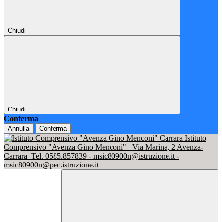
Chiudi
Chiudi
Conferma
Annulla
Conferma
Istituto
Comprensivo "Avenza Gino Menconi"
Via Marina, 2 Avenza-
Carrara
Tel. 0585.857839 - msic80900n@istruzione.it -
msic80900n@pec.istruzione.it