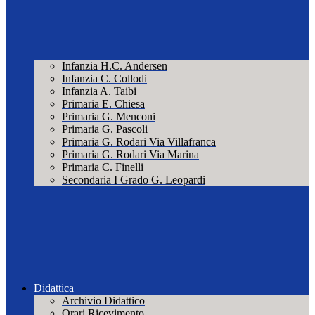
Infanzia H.C. Andersen
Infanzia C. Collodi
Infanzia A. Taibi
Primaria E. Chiesa
Primaria G. Menconi
Primaria G. Pascoli
Primaria G. Rodari Via Villafranca
Primaria G. Rodari Via Marina
Primaria C. Finelli
Secondaria I Grado G. Leopardi
Didattica
Archivio Didattico
Orari Ricevimento