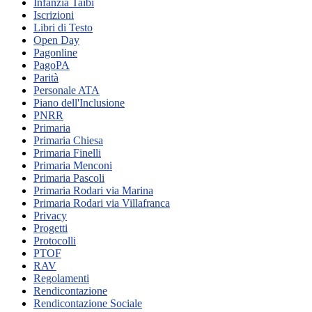
Infanzia Taibi
Iscrizioni
Libri di Testo
Open Day
Pagonline
PagoPA
Parità
Personale ATA
Piano dell'Inclusione
PNRR
Primaria
Primaria Chiesa
Primaria Finelli
Primaria Menconi
Primaria Pascoli
Primaria Rodari via Marina
Primaria Rodari via Villafranca
Privacy
Progetti
Protocolli
PTOF
RAV
Regolamenti
Rendicontazione
Rendicontazione Sociale