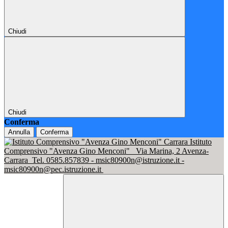
Chiudi
Chiudi
Conferma
Annulla
Conferma
Istituto
Comprensivo "Avenza Gino Menconi"
Via Marina, 2 Avenza-
Carrara
Tel. 0585.857839 - msic80900n@istruzione.it -
msic80900n@pec.istruzione.it