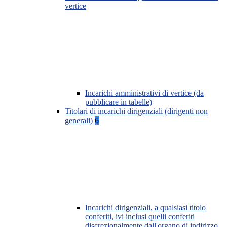
vertice
Incarichi amministrativi di vertice (da
pubblicare in tabelle)
Titolari di incarichi dirigenziali (dirigenti non
generali)
6
Incarichi dirigenziali, a qualsiasi titolo
conferiti, ivi inclusi quelli conferiti
discrezionalmente dall'organo di indirizzo