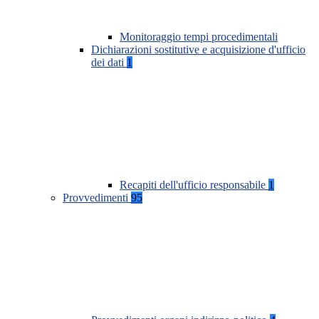
Monitoraggio tempi procedimentali
Dichiarazioni sostitutive e acquisizione d'ufficio
dei dati
1
Recapiti dell'ufficio responsabile
1
Provvedimenti
95