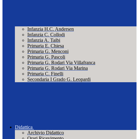
Infanzia H.C. Andersen
Infanzia C. Collodi
Infanzia A. Taibi
Primaria E. Chiesa
Primaria G. Menconi
Primaria G. Pascoli
Primaria G. Rodari Via Villafranca
Primaria G. Rodari Via Marina
Primaria C. Finelli
Secondaria I Grado G. Leopardi
Didattica
Archivio Didattico
Orari Ricevimento