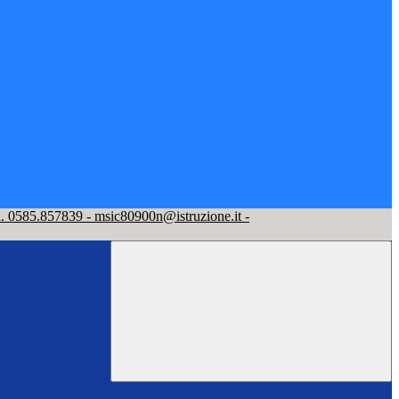
l. 0585.857839 - msic80900n@istruzione.it -