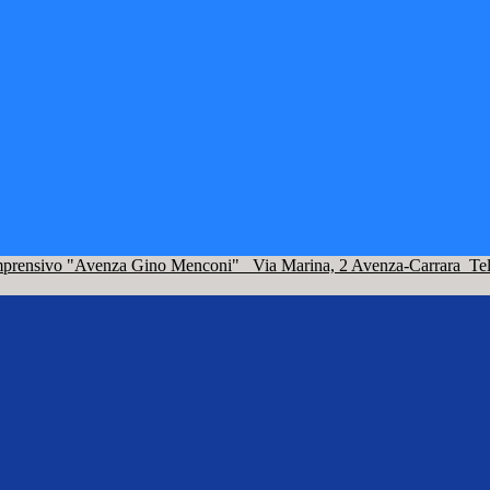
omprensivo "Avenza Gino Menconi"
Via Marina, 2 Avenza-Carrara
Te