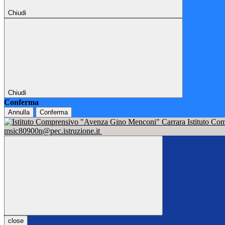
Chiudi
Chiudi
Conferma
Annulla
Conferma
Istituto C
msic80900n@pec.istruzione.it
close