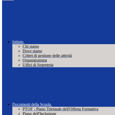
Istituto
Chi siamo
Dove siamo
Criteri di gestione delle attività
Organigramma
Uffici di Segreteria
Documenti della Scuola
PTOF - Piano Triennale dell'Offerta Formativa
Piano dell'Inclusione