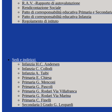
R.A.V. -Rapporto di autovalutazione
Rendicontazione Sociale
Patto di corresponsabilità educativa Primaria e Secondari
Patto di corresponsabilità educativa Infanzia
Regolamento di istituto
Sedi e indirizzi
Infanzia H.C. Andersen
Infanzia C. Collodi
Infanzia A. Taibi
Primaria E. Chiesa
Primaria G. Menconi
Primaria G. Pascoli
Primaria G. Rodari Via Villafranca
Primaria G. Rodari Via Marina
Primaria C. Finelli
Secondaria I Grado G. Leopardi