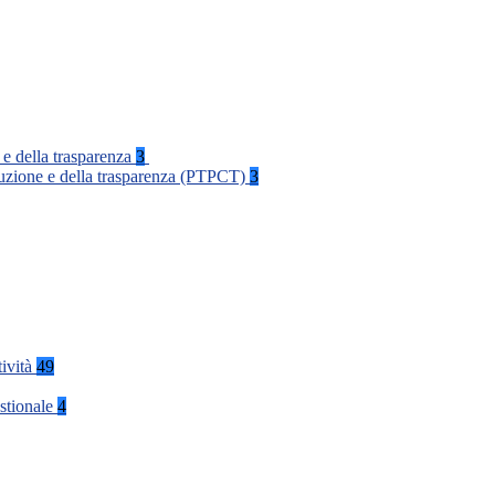
 e della trasparenza
3
rruzione e della trasparenza (PTPCT)
3
tività
49
stionale
4