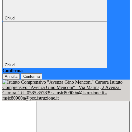
Chiudi
Chiudi
Conferma
Annulla
Conferma
Istituto
Comprensivo "Avenza Gino Menconi"
Via Marina, 2 Avenza-
Carrara
Tel. 0585.857839 - msic80900n@istruzione.it -
msic80900n@pec.istruzione.it