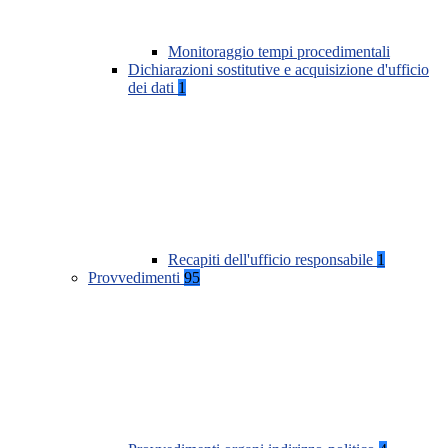
Monitoraggio tempi procedimentali
Dichiarazioni sostitutive e acquisizione d'ufficio
dei dati
1
Recapiti dell'ufficio responsabile
1
Provvedimenti
95