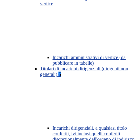
vertice
Incarichi amministrativi di vertice (da
pubblicare in tabelle)
Titolari di incarichi dirigenziali (dirigenti non
generali)
6
Incarichi dirigenziali, a qualsiasi titolo
conferiti, ivi inclusi quelli conferiti
discrezionalmente dall'organo di indirizzo