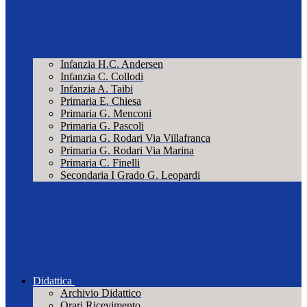
Infanzia H.C. Andersen
Infanzia C. Collodi
Infanzia A. Taibi
Primaria E. Chiesa
Primaria G. Menconi
Primaria G. Pascoli
Primaria G. Rodari Via Villafranca
Primaria G. Rodari Via Marina
Primaria C. Finelli
Secondaria I Grado G. Leopardi
Didattica
Archivio Didattico
Orari Ricevimento