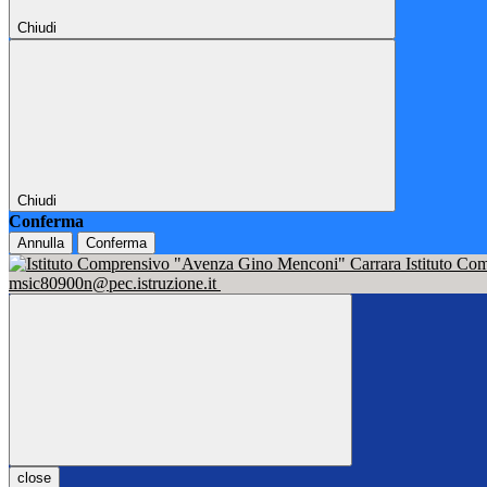
Chiudi
Chiudi
Conferma
Annulla
Conferma
Istituto C
msic80900n@pec.istruzione.it
close