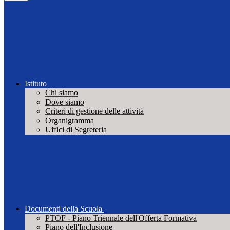
Istituto
Chi siamo
Dove siamo
Criteri di gestione delle attività
Organigramma
Uffici di Segreteria
Documenti della Scuola
PTOF - Piano Triennale dell'Offerta Formativa
Piano dell'Inclusione