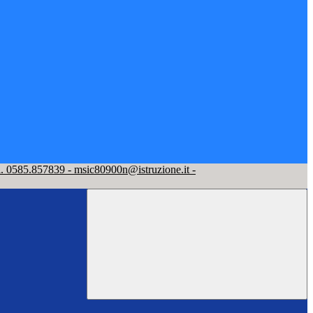
l. 0585.857839 - msic80900n@istruzione.it -