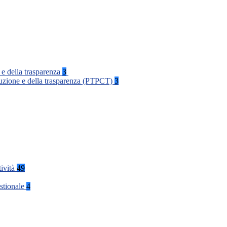
 e della trasparenza
3
rruzione e della trasparenza (PTPCT)
3
tività
49
stionale
4