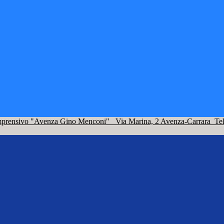
omprensivo "Avenza Gino Menconi"
Via Marina, 2 Avenza-Carrara
Te