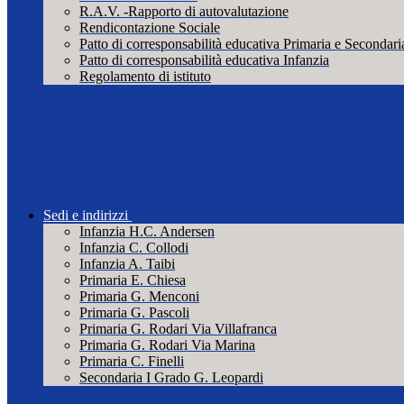
R.A.V. -Rapporto di autovalutazione
Rendicontazione Sociale
Patto di corresponsabilità educativa Primaria e Secondari
Patto di corresponsabilità educativa Infanzia
Regolamento di istituto
Sedi e indirizzi
Infanzia H.C. Andersen
Infanzia C. Collodi
Infanzia A. Taibi
Primaria E. Chiesa
Primaria G. Menconi
Primaria G. Pascoli
Primaria G. Rodari Via Villafranca
Primaria G. Rodari Via Marina
Primaria C. Finelli
Secondaria I Grado G. Leopardi