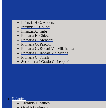
Infanzia H.C. Andersen
Infanzia C. Collodi
Infanzia A. Taibi
Primaria E. Chiesa
Primaria G. Menconi
Primaria G. Pascoli
Primaria G. Rodari Via Villafranca
Primaria G. Rodari Via Marina
Primaria C. Finelli
Secondaria I Grado G. Leopardi
Didattica
Archivio Didattico
Orari Ricevimento