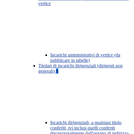
vertice
Incarichi amministrativi di vertice (da
pubblicare in tabelle)
Titolari di incarichi dirigenziali (dirigenti non
generali)
6
Incarichi dirigenziali, a qualsiasi titolo
conferiti, ivi inclusi quelli conferiti
discrezionalmente dall'organo di indirizzo