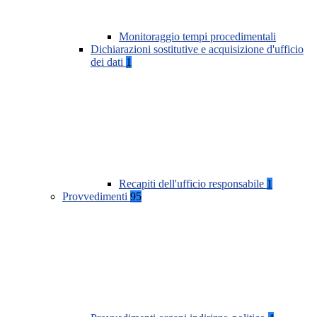
Monitoraggio tempi procedimentali
Dichiarazioni sostitutive e acquisizione d'ufficio
dei dati
1
Recapiti dell'ufficio responsabile
1
Provvedimenti
95