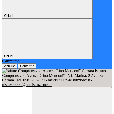
Chiudi
Chiudi
Conferma
Annulla
Conferma
Istituto
Comprensivo "Avenza Gino Menconi"
Via Marina, 2 Avenza-
Carrara
Tel. 0585.857839 - msic80900n@istruzione.it -
msic80900n@pec.istruzione.it