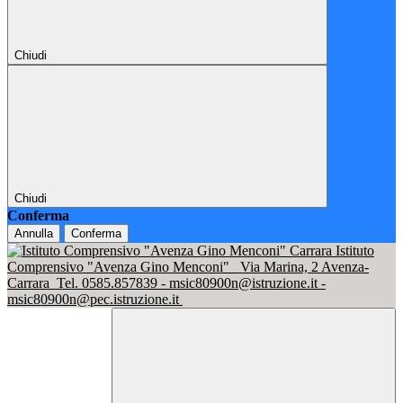
Chiudi
Chiudi
Conferma
Annulla
Conferma
Istituto
Comprensivo "Avenza Gino Menconi"
Via Marina, 2 Avenza-
Carrara
Tel. 0585.857839 - msic80900n@istruzione.it -
msic80900n@pec.istruzione.it