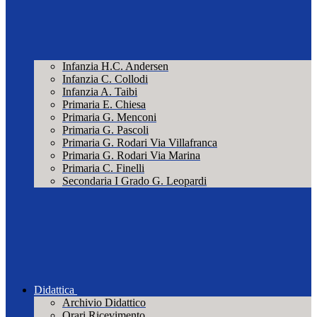
Infanzia H.C. Andersen
Infanzia C. Collodi
Infanzia A. Taibi
Primaria E. Chiesa
Primaria G. Menconi
Primaria G. Pascoli
Primaria G. Rodari Via Villafranca
Primaria G. Rodari Via Marina
Primaria C. Finelli
Secondaria I Grado G. Leopardi
Didattica
Archivio Didattico
Orari Ricevimento