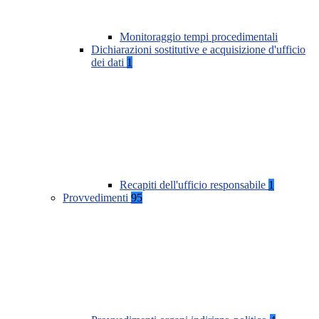
Monitoraggio tempi procedimentali
Dichiarazioni sostitutive e acquisizione d'ufficio
dei dati
1
Recapiti dell'ufficio responsabile
1
Provvedimenti
95