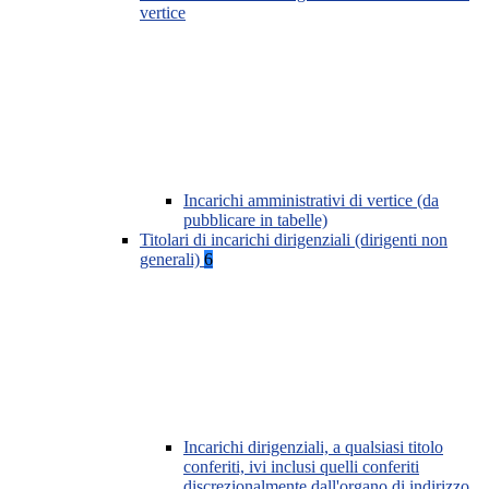
vertice
Incarichi amministrativi di vertice (da
pubblicare in tabelle)
Titolari di incarichi dirigenziali (dirigenti non
generali)
6
Incarichi dirigenziali, a qualsiasi titolo
conferiti, ivi inclusi quelli conferiti
discrezionalmente dall'organo di indirizzo