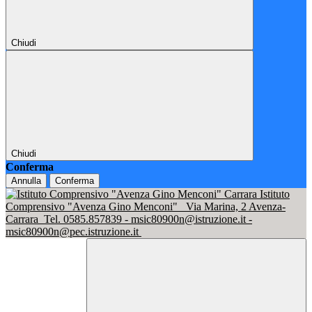
Chiudi
Chiudi
Conferma
Annulla
Conferma
Istituto
Comprensivo "Avenza Gino Menconi"
Via Marina, 2 Avenza-
Carrara
Tel. 0585.857839 - msic80900n@istruzione.it -
msic80900n@pec.istruzione.it