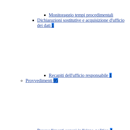
Monitoraggio tempi procedimentali
Dichiarazioni sostitutive e acquisizione d'ufficio
dei dati
1
Recapiti dell'ufficio responsabile
1
Provvedimenti
95