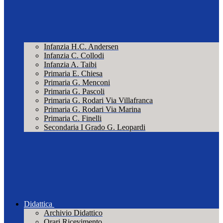
Infanzia H.C. Andersen
Infanzia C. Collodi
Infanzia A. Taibi
Primaria E. Chiesa
Primaria G. Menconi
Primaria G. Pascoli
Primaria G. Rodari Via Villafranca
Primaria G. Rodari Via Marina
Primaria C. Finelli
Secondaria I Grado G. Leopardi
Didattica
Archivio Didattico
Orari Ricevimento