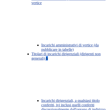
vertice
Incarichi amministrativi di vertice (da
pubblicare in tabelle)
Titolari di incarichi dirigenziali (dirigenti non
generali)
6
Incarichi dirigenziali, a qualsiasi titolo
conferiti, ivi inclusi quelli conferiti
discrezionalmente dall'organo di indirizzo