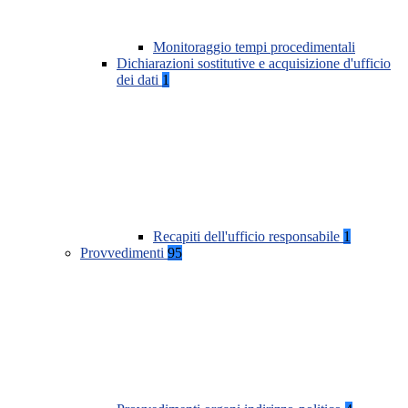
Monitoraggio tempi procedimentali
Dichiarazioni sostitutive e acquisizione d'ufficio
dei dati
1
Recapiti dell'ufficio responsabile
1
Provvedimenti
95