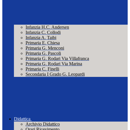
Infanzia H.C. Andersen
Infanzia C. Collodi
Infanzia A. Taibi
Primaria E. Chiesa
Primaria G. Menconi
Primaria G. Pascoli
Primaria G. Rodari Via Villafranca
Primaria G. Rodari Via Marina
Primaria C. Finelli
Secondaria I Grado G. Leopardi
Didattica
Archivio Didattico
Orari Ricevimento