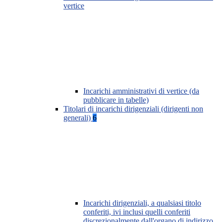
vertice
Incarichi amministrativi di vertice (da
pubblicare in tabelle)
Titolari di incarichi dirigenziali (dirigenti non
generali)
6
Incarichi dirigenziali, a qualsiasi titolo
conferiti, ivi inclusi quelli conferiti
discrezionalmente dall'organo di indirizzo