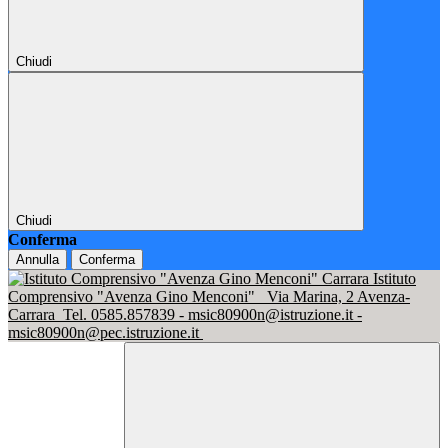
Chiudi
Chiudi
Conferma
Annulla
Conferma
Istituto
Comprensivo "Avenza Gino Menconi"
Via Marina, 2 Avenza-
Carrara
Tel. 0585.857839 - msic80900n@istruzione.it -
msic80900n@pec.istruzione.it