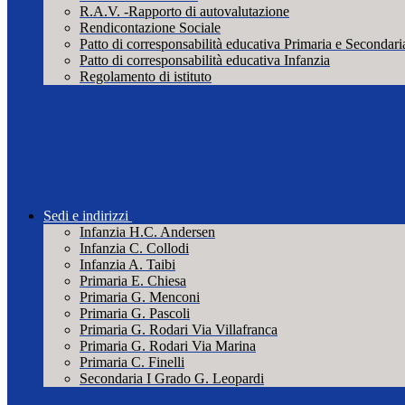
R.A.V. -Rapporto di autovalutazione
Rendicontazione Sociale
Patto di corresponsabilità educativa Primaria e Secondari
Patto di corresponsabilità educativa Infanzia
Regolamento di istituto
Sedi e indirizzi
Infanzia H.C. Andersen
Infanzia C. Collodi
Infanzia A. Taibi
Primaria E. Chiesa
Primaria G. Menconi
Primaria G. Pascoli
Primaria G. Rodari Via Villafranca
Primaria G. Rodari Via Marina
Primaria C. Finelli
Secondaria I Grado G. Leopardi