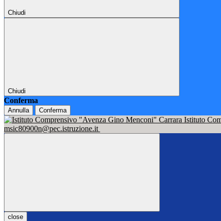
Chiudi
Chiudi
Conferma
Annulla
Conferma
Istituto C
msic80900n@pec.istruzione.it
close