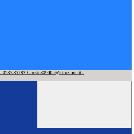
l. 0585.857839 - msic80900n@istruzione.it -