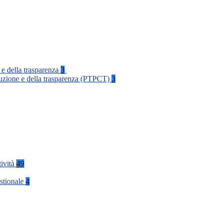
 e della trasparenza
3
rruzione e della trasparenza (PTPCT)
3
tività
49
stionale
4