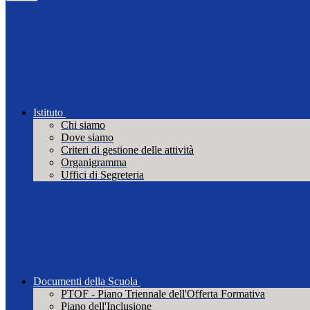
Istituto
Chi siamo
Dove siamo
Criteri di gestione delle attività
Organigramma
Uffici di Segreteria
Documenti della Scuola
PTOF - Piano Triennale dell'Offerta Formativa
Piano dell'Inclusione