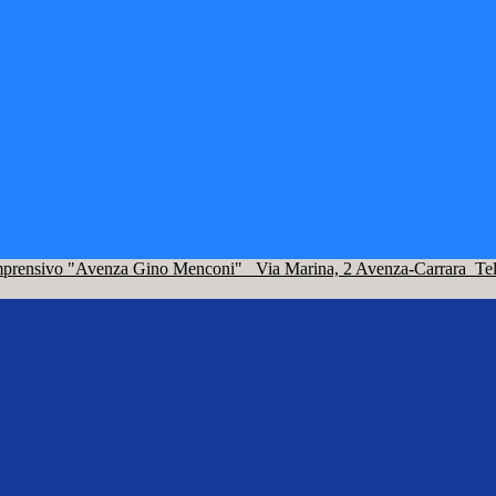
omprensivo "Avenza Gino Menconi"
Via Marina, 2 Avenza-Carrara
Te