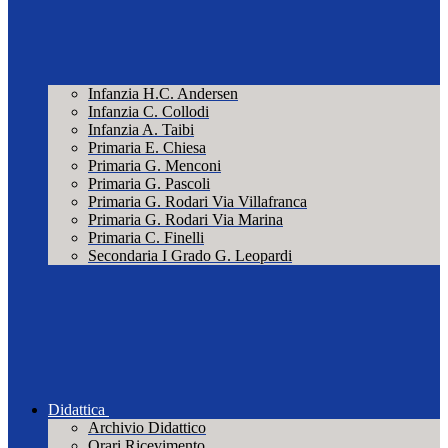
Infanzia H.C. Andersen
Infanzia C. Collodi
Infanzia A. Taibi
Primaria E. Chiesa
Primaria G. Menconi
Primaria G. Pascoli
Primaria G. Rodari Via Villafranca
Primaria G. Rodari Via Marina
Primaria C. Finelli
Secondaria I Grado G. Leopardi
Didattica
Archivio Didattico
Orari Ricevimento