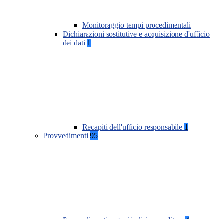
Monitoraggio tempi procedimentali
Dichiarazioni sostitutive e acquisizione d'ufficio
dei dati
1
Recapiti dell'ufficio responsabile
1
Provvedimenti
95