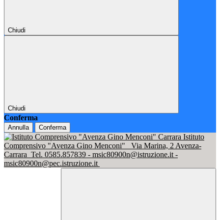
Chiudi
Chiudi
Conferma
Annulla
Conferma
Istituto
Comprensivo "Avenza Gino Menconi"
Via Marina, 2 Avenza-
Carrara
Tel. 0585.857839 - msic80900n@istruzione.it -
msic80900n@pec.istruzione.it