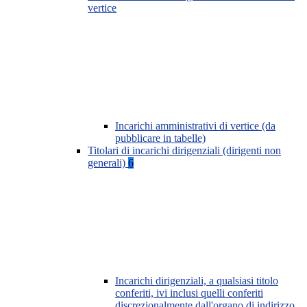
vertice
Incarichi amministrativi di vertice (da
pubblicare in tabelle)
Titolari di incarichi dirigenziali (dirigenti non
generali)
6
Incarichi dirigenziali, a qualsiasi titolo
conferiti, ivi inclusi quelli conferiti
discrezionalmente dall'organo di indirizzo