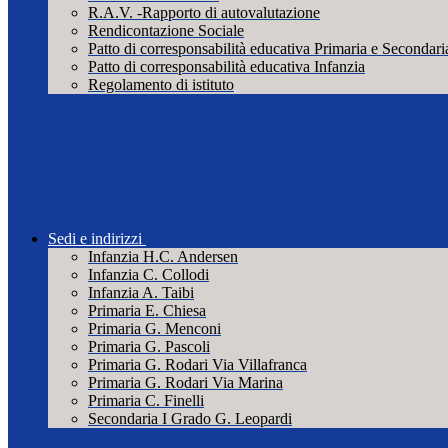
R.A.V. -Rapporto di autovalutazione
Rendicontazione Sociale
Patto di corresponsabilità educativa Primaria e Secondari
Patto di corresponsabilità educativa Infanzia
Regolamento di istituto
Sedi e indirizzi
Infanzia H.C. Andersen
Infanzia C. Collodi
Infanzia A. Taibi
Primaria E. Chiesa
Primaria G. Menconi
Primaria G. Pascoli
Primaria G. Rodari Via Villafranca
Primaria G. Rodari Via Marina
Primaria C. Finelli
Secondaria I Grado G. Leopardi