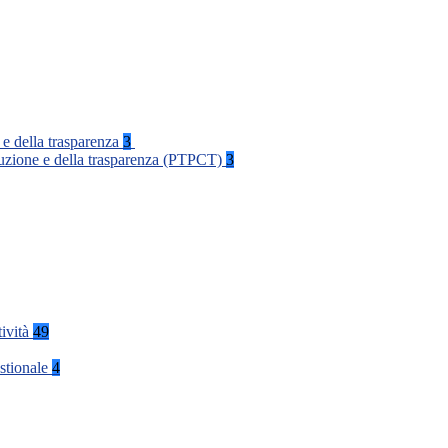
 e della trasparenza
3
rruzione e della trasparenza (PTPCT)
3
tività
49
stionale
4