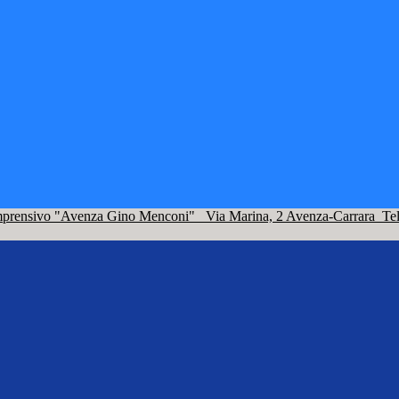
omprensivo "Avenza Gino Menconi"
Via Marina, 2 Avenza-Carrara
Te