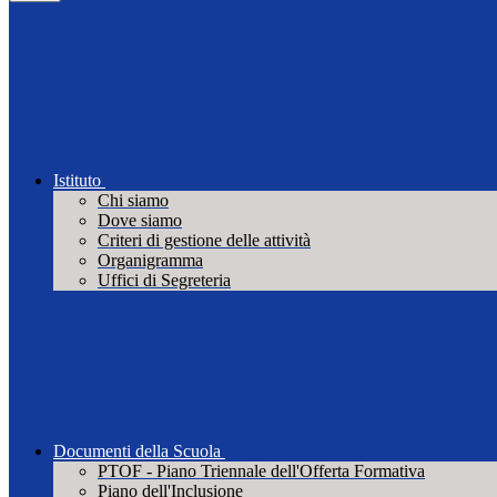
Istituto
Chi siamo
Dove siamo
Criteri di gestione delle attività
Organigramma
Uffici di Segreteria
Documenti della Scuola
PTOF - Piano Triennale dell'Offerta Formativa
Piano dell'Inclusione