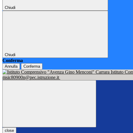
Chiudi
Chiudi
Conferma
Annulla
Conferma
Istituto C
msic80900n@pec.istruzione.it
close