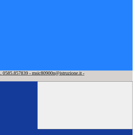
l. 0585.857839 - msic80900n@istruzione.it -