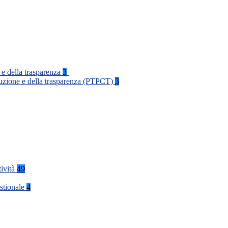
 e della trasparenza
3
rruzione e della trasparenza (PTPCT)
3
tività
49
stionale
4