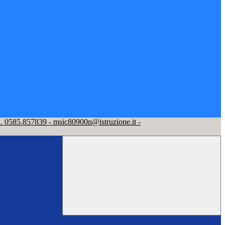
l. 0585.857839 - msic80900n@istruzione.it -