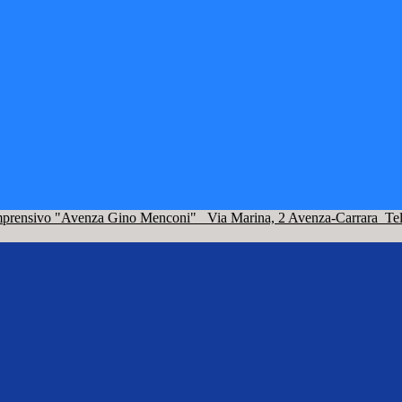
omprensivo "Avenza Gino Menconi"
Via Marina, 2 Avenza-Carrara
Te