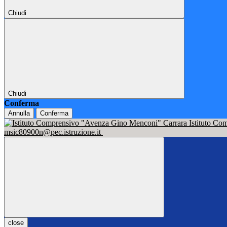
Chiudi
Chiudi
Conferma
Annulla
Conferma
Istituto C
msic80900n@pec.istruzione.it
close