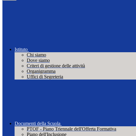
Istituto
Chi siamo
Dove siamo
Criteri di gestione delle attività
Organigramma
Uffici di Segreteria
Documenti della Scuola
PTOF - Piano Triennale dell'Offerta Formativa
Piano dell'Inclusione