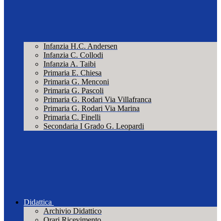
Infanzia H.C. Andersen
Infanzia C. Collodi
Infanzia A. Taibi
Primaria E. Chiesa
Primaria G. Menconi
Primaria G. Pascoli
Primaria G. Rodari Via Villafranca
Primaria G. Rodari Via Marina
Primaria C. Finelli
Secondaria I Grado G. Leopardi
Didattica
Archivio Didattico
Orari Ricevimento