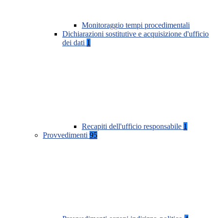
Monitoraggio tempi procedimentali
Dichiarazioni sostitutive e acquisizione d'ufficio
dei dati
1
Recapiti dell'ufficio responsabile
1
Provvedimenti
95