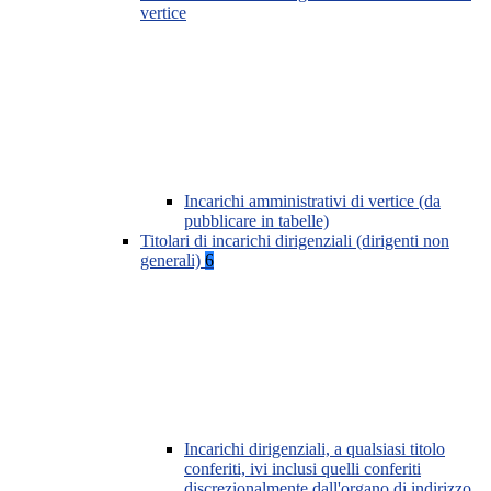
vertice
Incarichi amministrativi di vertice (da
pubblicare in tabelle)
Titolari di incarichi dirigenziali (dirigenti non
generali)
6
Incarichi dirigenziali, a qualsiasi titolo
conferiti, ivi inclusi quelli conferiti
discrezionalmente dall'organo di indirizzo