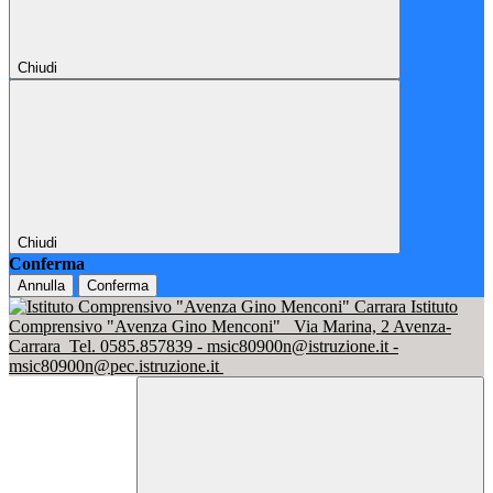
Chiudi
Chiudi
Conferma
Annulla
Conferma
Istituto
Comprensivo "Avenza Gino Menconi"
Via Marina, 2 Avenza-
Carrara
Tel. 0585.857839 - msic80900n@istruzione.it -
msic80900n@pec.istruzione.it